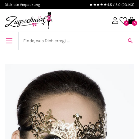
Diskrete Verpackung
★★★★★
4.5 / 5.0 (23.143)
0
0