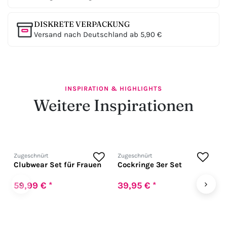
DISKRETE VERPACKUNG
Versand nach Deutschland ab 5,90 €
INSPIRATION & HIGHLIGHTS
Weitere Inspirationen
Zugeschnürt
Zugeschnürt
Z
Clubwear Set für Frauen
Cockringe 3er Set
H
f
U
‹
›
59,99 € *
39,95 € *
1