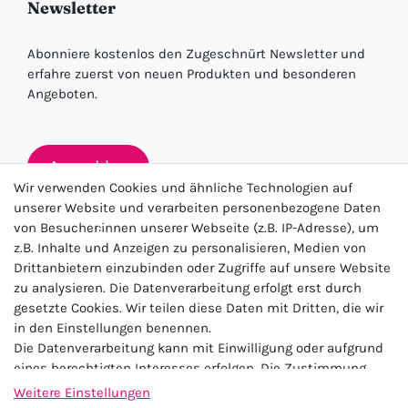
Newsletter
Abonniere kostenlos den Zugeschnürt Newsletter und
erfahre zuerst von neuen Produkten und besonderen
Angeboten.
Anmelden
Wir verwenden Cookies und ähnliche Technologien auf
unserer Website und verarbeiten personenbezogene Daten
von Besucher:innen unserer Webseite (z.B. IP-Adresse), um
★★★★★
z.B. Inhalte und Anzeigen zu personalisieren, Medien von
Drittanbietern einzubinden oder Zugriffe auf unsere Website
4.5 / 5.0 (23.143)
zu analysieren. Die Datenverarbeitung erfolgt erst durch
gesetzte Cookies. Wir teilen diese Daten mit Dritten, die wir
in den Einstellungen benennen.
Die Datenverarbeitung kann mit Einwilligung oder aufgrund
eines berechtigten Interesses erfolgen. Die Zustimmung
kann erteilt oder abgelehnt werden. Es besteht das Recht,
Weitere Einstellungen
nicht einzuwilligen und die Einwilligung zu einem späteren