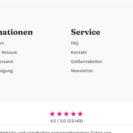
mationen
Service
en
FAQ
 Retoure
Kontakt
ersand
Größentabellen
orgung
Newsletter
★★★★★
4.5 / 5.0 (23.143)
r Website und verarbeiten personenbezogene Daten von