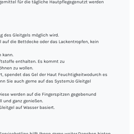
egemittel für die tägliche Hautpflegegenutzt werden
 des Gleitgels möglich wird.
al auf die Bettdecke oder das Lackentropfen, kein
n kann.
ftstoffe enthalten. Es kommt zu
öhnen zu wollen.
ert, spendet das Gel der Haut Feuchtigkeitwodurch es
ann Sie auch gerne auf das SystemJo Gleitgel
. Diese werden auf die Fingerspitzen gegebenund
ll und ganz genießen.
eitgel auf Wasser basiert.
 Servicehotline hilft Ihnen gerne weiter.Daneben bieten