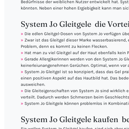
Bedürfnisse der weiblichen Nutzer entwickelt hat. Syst
könnten. Neben einer hohen Ergiebigkeit kann man sich
System Jo Gleitgele  die Vorte
Die edlen Gleitgel-Dosen von System Jo verfügen übe
Zwar ist das Gleitgel dieser Marke wasserbasierend, e
Problem, denn es kommt zu keinen Flecken.
Hat man zu viel Gleitgel auf der Haut ebenfalls ke
Gerade Allergikerinnen werden von den System Jo Gl
keinerleiunangenehmen Gerüchen. Optimal, wenn vor all
System Jo Gleitgel ist so konzipiert, dass das Gel 
einen positiven Aspekt auf das Hautbild hat. Das bedeu
ausweichen.
Die Gleiteigenschaften von System Jo sind wirklich e
verteilt. Dadurch werden Schmerzen beim Geschlechtsv
System Jo Gleitgele können problemlos in Kombinatio
System Jo Gleitgele kaufen  b
Sie wollen System Jo Gleitgel kaufen, sind sich aber ni