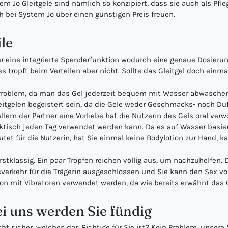
em Jo Gleitgele sind nämlich so konzipiert, dass sie auch als Pfl
 bei System Jo über einen günstigen Preis freuen.
ile
r eine integrierte Spenderfunktion wodurch eine genaue Dosierung
s tropft beim Verteilen aber nicht. Sollte das Gleitgel doch einm
in Problem, da man das Gel jederzeit bequem mit Wasser abwasche
eitgelen begeistert sein, da die Gele weder Geschmacks- noch Du
em der Partner eine Vorliebe hat die Nutzerin des Gels oral verw
praktisch jeden Tag verwendet werden kann. Da es auf Wasser basi
tet für die Nutzerin, hat Sie einmal keine Bodylotion zur Hand, k
rstklassig. Ein paar Tropfen reichen völlig aus, um nachzuhelfen
erkehr für die Trägerin ausgeschlossen und Sie kann den Sex vo
n mit Vibratoren verwendet werden, da wie bereits erwähnt das Gl
ei uns werden Sie fündig
cht sicher, welches das Richtige für Sie ist? Kein Problem, unsere