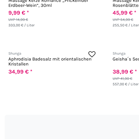
Massage Kerze Romance „Prickelnder
Massage Ker
Erdbeer-Wein“, 30ml
Rosenblätter
9,99 € *
45,99 € *
UVP 14,99 €
UVP 54,99 €
333,00 € / Liter
255,50 € / Liter
Shunga
Shunga
Aphrodisia Badesalz mit orientalischen
Geisha´s Sec
Kristallen
34,99 € *
38,99 € *
UVP 41,90 €
557,00 € / Liter