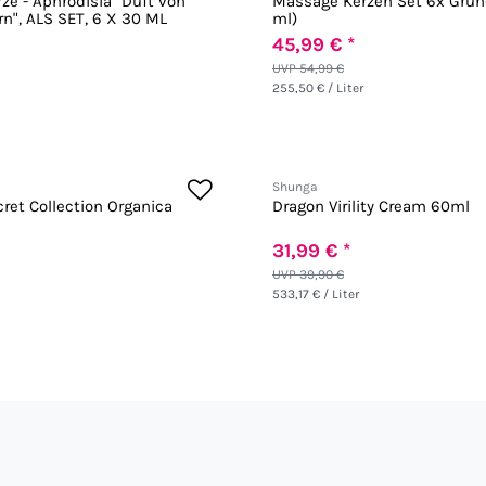
ze - Aphrodisia "Duft von
Massage Kerzen Set 6x Grün
n", ALS SET, 6 X 30 ML
ml)
45,99 € *
UVP 54,99 €
255,50 € / Liter
Shunga
ret Collection Organica
Dragon Virility Cream 60ml
31,99 € *
UVP 39,90 €
533,17 € / Liter