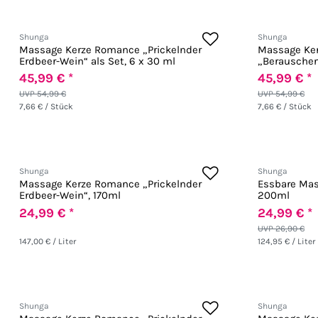
Shunga
Shunga
Massage Kerze Romance „Prickelnder
Massage Ker
Erdbeer-Wein“ als Set, 6 x 30 ml
„Berauschen
30 ml
45,99 € *
45,99 € *
UVP 54,99 €
UVP 54,99 €
7,66 € / Stück
7,66 € / Stück
Shunga
Shunga
Massage Kerze Romance „Prickelnder
Essbare Ma
Erdbeer-Wein“, 170ml
200ml
24,99 € *
24,99 € *
UVP 26,90 €
147,00 € / Liter
124,95 € / Liter
Shunga
Shunga