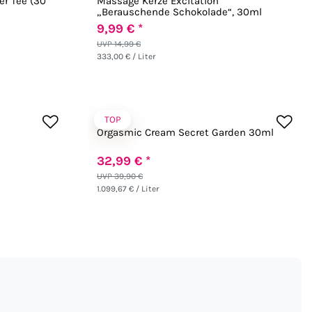
er Tee (30
Massage Kerze Excitation
„Berauschende Schokolade“, 30ml
9,99 € *
UVP 14,99 €
333,00 € / Liter
TOP
Shunga
Orgasmic Cream Secret Garden 30ml
32,99 € *
UVP 39,90 €
1.099,67 € / Liter