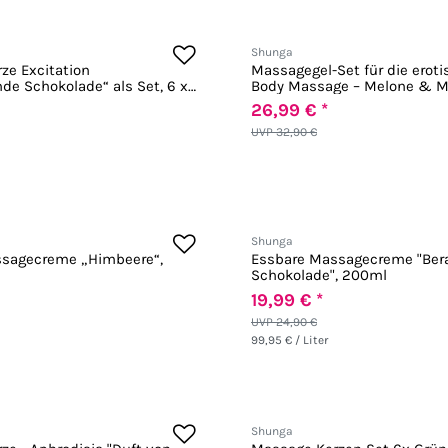
Shunga
ze Excitation
Massagegel-Set für die eroti
de Schokolade“ als Set, 6 x
Body Massage – Melone & 
26,99 € *
UVP 32,90 €
Shunga
ssagecreme „Himbeere“,
Essbare Massagecreme "Be
Schokolade", 200ml
19,99 € *
UVP 24,90 €
99,95 € / Liter
Shunga