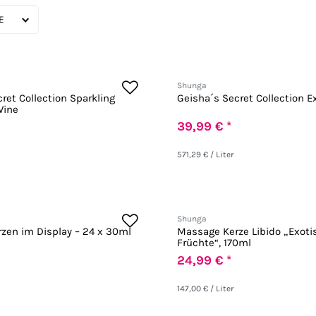
Shunga
ret Collection Sparkling
Geisha´s Secret Collection Ex
Wine
39,99 € *
571,29 € / Liter
Shunga
zen im Display – 24 x 30ml
Massage Kerze Libido „Exoti
Früchte“, 170ml
24,99 € *
147,00 € / Liter