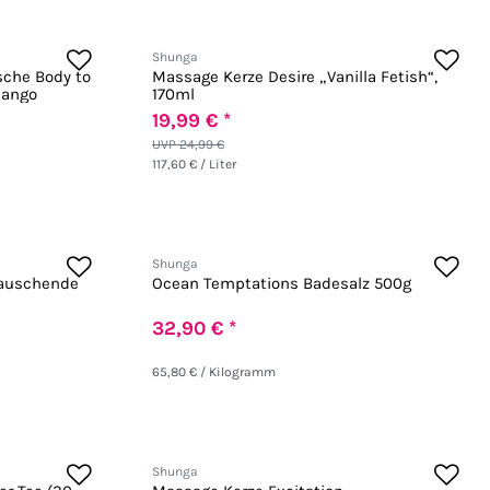
Shunga
sche Body to
Massage Kerze Desire „Vanilla Fetish“,
Mango
170ml
19,99 € *
UVP 24,99 €
117,60 € / Liter
Shunga
rauschende
Ocean Temptations Badesalz 500g
32,90 € *
65,80 € / Kilogramm
Shunga