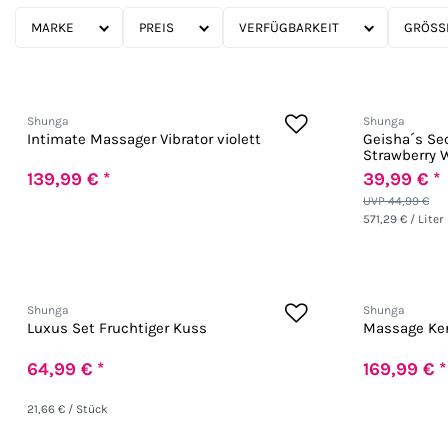
MARKE
PREIS
VERFÜGBARKEIT
GRÖSSE
Shunga
Shunga
Intimate Massager Vibrator violett
Geisha´s Sec
Strawberry 
139,99 € *
39,99 € *
UVP 44,99 €
571,29 € / Liter
Shunga
Shunga
Luxus Set Fruchtiger Kuss
Massage Ker
64,99 € *
169,99 € *
21,66 € / Stück