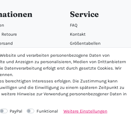
mationen
Service
en
FAQ
 Retoure
Kontakt
ersand
Größentabellen
orgung
Newsletter
r Website und verarbeiten personenbezogene Daten von
alte und Anzeigen zu personalisieren, Medien von Drittanbietern
ie Datenverarbeitung erfolgt erst durch gesetzte Cookies. Wir
nennen.
nes berechtigten Interesses erfolgen. Die Zustimmung kann
zuwilligen und die Einwilligung zu einem späteren Zeitpunkt zu
★★★★★
weitere Hinweise zur Verwendung personenbezogener Daten in
4.5 / 5.0 (23.143)
PayPal
Funktional
Weitere Einstellungen