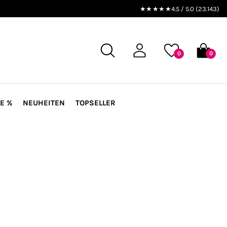
★★★★★
4.5 / 5.0 (23.143)
0
0
E %
NEUHEITEN
TOPSELLER