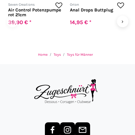
Seven Creations
Orion
A
Air Control Potenzpumpe
Anal Drops Buttplug
T
rot 21cm
‹
›
39,90 € *
14,95 € *
5
Home
Toys
Toys für Männer