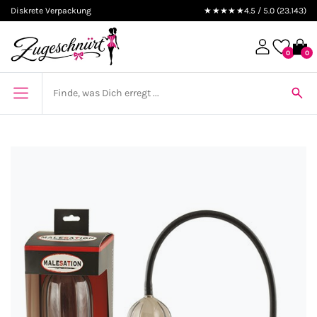
Diskrete Verpackung
★★★★★
4.5 / 5.0 (23.143)
0
0