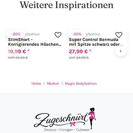
Weitere Inspirationen
-20%
-20%
Magic Bodyfashion
Magic Bodyfashion
M
SlimShort -
Super Control Bermuda
T
Korrigierendes Höschen
mit Spitze schwarz oder
S
hautfarben oder schwarz
hautfarben
h
‹
›
19,99 € *
27,99 € *
2
UVP 24,99 €
UVP 34,99 €
U
Home
Marken
Magic Bodyfashion.