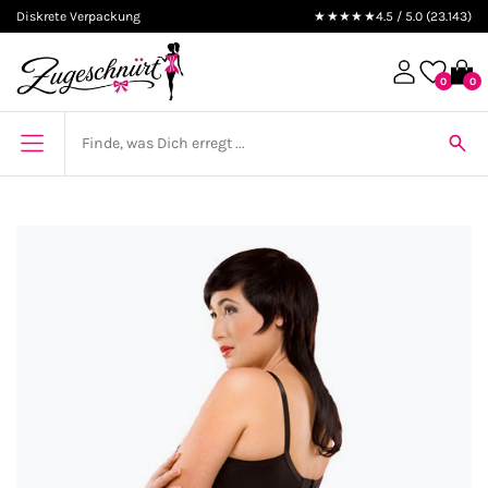
Diskrete Verpackung
★★★★★
4.5 / 5.0 (23.143)
0
0