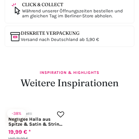
CLICK & COLLECT
Während unserer Öffnungszeiten bestellen und
am gleichen Tag im Berliner-Store abholen.
DISKRETE VERPACKUNG
Versand nach Deutschland ab 5,90 €
INSPIRATION & HIGHLIGHTS
Weitere Inspirationen
-38%
LivCo Corsetti
Negligee Halla aus
Spitze & Satin & String
schwarz/silber
19,99 € *
UVP 31,99 €