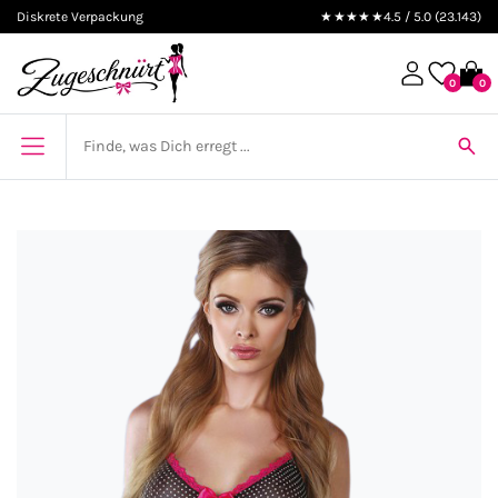
Diskrete Verpackung
★★★★★
4.5 / 5.0 (23.143)
0
0