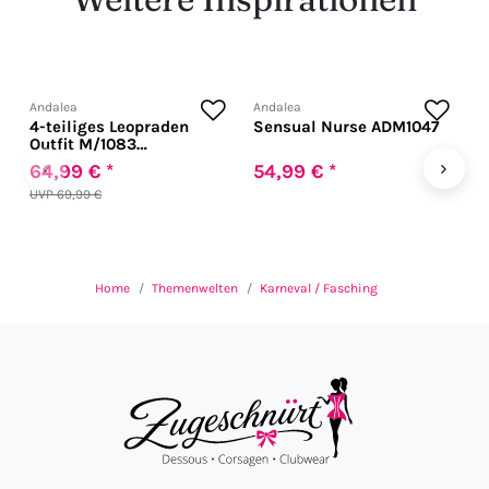
Andalea
Andalea
A
4-teiliges Leopraden
Sensual Nurse ADM1047
S
Outfit M/1083
schwarz/weiß
‹
›
64,99 € *
54,99 € *
5
UVP 69,99 €
Home
Themenwelten
Karneval / Fasching