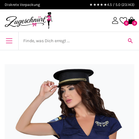
Diskrete Verpackung
★★★★★
4.5 / 5.0 (23.143)
0
0