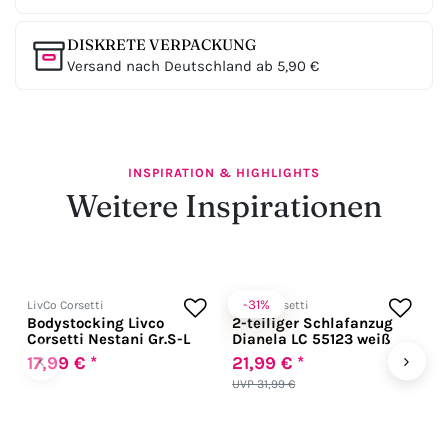
DISKRETE VERPACKUNG
Versand nach Deutschland ab 5,90 €
INSPIRATION & HIGHLIGHTS
Weitere Inspirationen
-31%
LivCo Corsetti
LivCo Corsetti
L
Bodystocking Livco
2-teiliger Schlafanzug
2
Corsetti Nestani Gr.S-L
Dianela LC 55123 weiß
M
‹
›
17,99 € *
21,99 € *
3
UVP 31,99 €