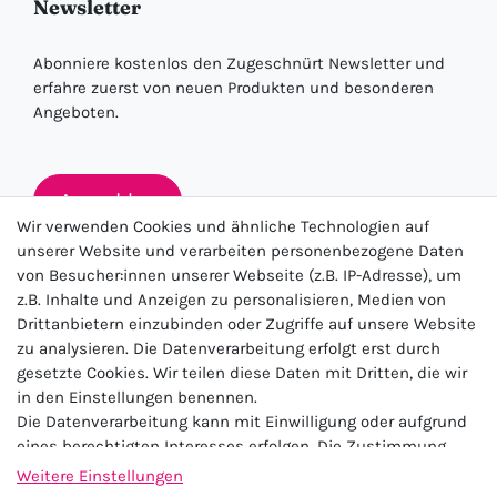
Newsletter
Abonniere kostenlos den Zugeschnürt Newsletter und
erfahre zuerst von neuen Produkten und besonderen
Angeboten.
Anmelden
Wir verwenden Cookies und ähnliche Technologien auf
unserer Website und verarbeiten personenbezogene Daten
von Besucher:innen unserer Webseite (z.B. IP-Adresse), um
★★★★★
z.B. Inhalte und Anzeigen zu personalisieren, Medien von
Drittanbietern einzubinden oder Zugriffe auf unsere Website
4.5 / 5.0 (23.143)
zu analysieren. Die Datenverarbeitung erfolgt erst durch
gesetzte Cookies. Wir teilen diese Daten mit Dritten, die wir
in den Einstellungen benennen.
Die Datenverarbeitung kann mit Einwilligung oder aufgrund
eines berechtigten Interesses erfolgen. Die Zustimmung
kann erteilt oder abgelehnt werden. Es besteht das Recht,
Weitere Einstellungen
nicht einzuwilligen und die Einwilligung zu einem späteren