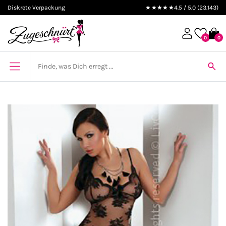
Diskrete Verpackung
★★★★★
4.5 / 5.0 (23.143)
0
0