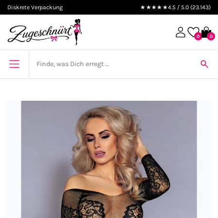
Diskrete Verpackung
★★★★★
4.5 / 5.0 (23.143)
0
0