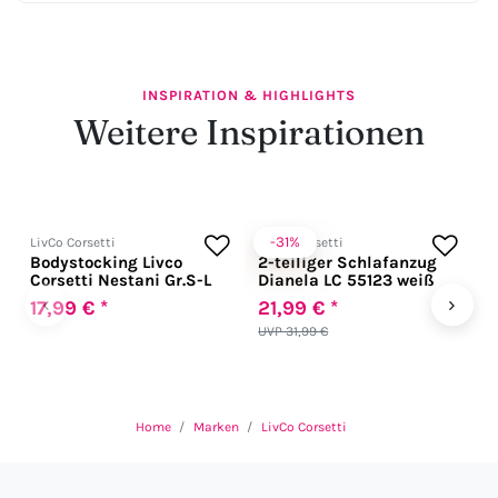
INSPIRATION & HIGHLIGHTS
Weitere Inspirationen
-31%
LivCo Corsetti
LivCo Corsetti
L
Bodystocking Livco
2-teiliger Schlafanzug
2
Corsetti Nestani Gr.S-L
Dianela LC 55123 weiß
M
‹
›
17,99 € *
21,99 € *
3
UVP 31,99 €
Home
Marken
LivCo Corsetti