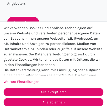
Angeboten.
Anmelden
Wir verwenden Cookies und ähnliche Technologien auf
unserer Website und verarbeiten personenbezogene Daten
von Besucher:innen unserer Webseite (z.B. IP-Adresse), um
★★★★★
z.B. Inhalte und Anzeigen zu personalisieren, Medien von
Drittanbietern einzubinden oder Zugriffe auf unsere Website
4.5 / 5.0 (23.143)
zu analysieren. Die Datenverarbeitung erfolgt erst durch
gesetzte Cookies. Wir teilen diese Daten mit Dritten, die wir
in den Einstellungen benennen.
Die Datenverarbeitung kann mit Einwilligung oder aufgrund
eines berechtigten Interesses erfolgen. Die Zustimmung
kann erteilt oder abgelehnt werden. Es besteht das Recht,
Weitere Einstellungen
nicht einzuwilligen und die Einwilligung zu einem späteren
Impressum
Daten­schutz­erklärung
AGB
Zeitpunkt zu ändern oder zu widerrufen. Beachten Sie unser
Alle akzeptieren
Widerrufs­recht
Kontakt
Impressum
und weitere Hinweise zur Verwendung
personenbezogener Daten in unserer
Daten­schutz­erklärung
.
Alle ablehnen
Vertrag widerrufen