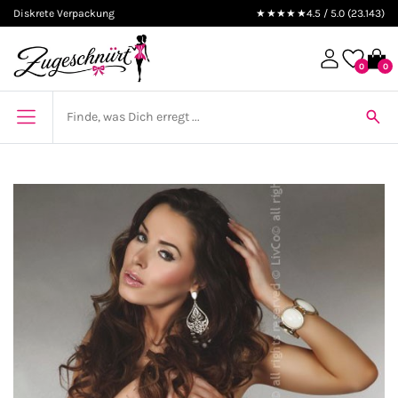
Diskrete Verpackung
★★★★★
4.5 / 5.0 (23.143)
0
0