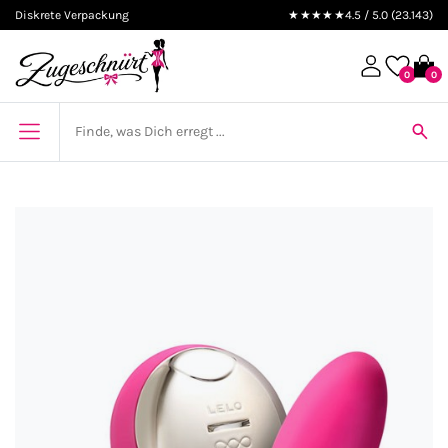
Diskrete Verpackung
★★★★★
4.5 / 5.0 (23.143)
0
0