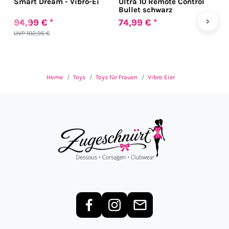
Smart Dream - Vibro-Ei
Ultra 10 Remote Control
E
Bullet schwarz
‹
›
94,99 € *
74,99 € *
7
UVP 102,95 €
Home
Toys
Toys für Frauen
Vibro Eier