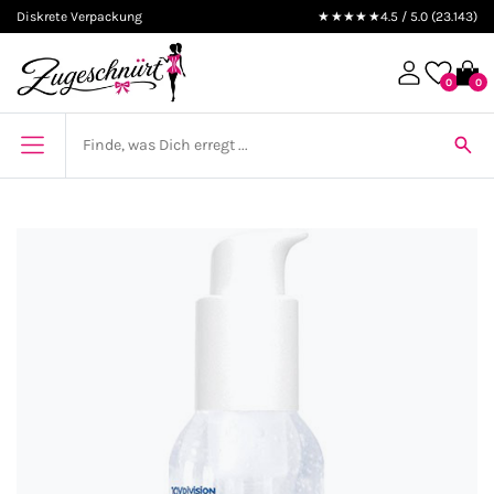
Diskrete Verpackung
★★★★★
4.5 / 5.0 (23.143)
0
0