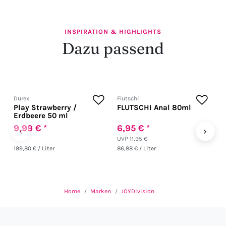
INSPIRATION & HIGHLIGHTS
Dazu passend
Durex
Flutschi
J
Play Strawberry /
FLUTSCHI Anal 80ml
A
Erdbeere 50 ml
9,99 € *
6,95 € *
5
‹
›
UVP 11,95 €
199,80 € / Liter
86,88 € / Liter
56
Home
Marken
JOYDivision