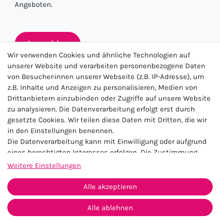
Angeboten.
Anmelden
Wir verwenden Cookies und ähnliche Technologien auf
unserer Website und verarbeiten personenbezogene Daten
von Besucher:innen unserer Webseite (z.B. IP-Adresse), um
★★★★★
z.B. Inhalte und Anzeigen zu personalisieren, Medien von
Drittanbietern einzubinden oder Zugriffe auf unsere Website
4.5 / 5.0 (23.143)
zu analysieren. Die Datenverarbeitung erfolgt erst durch
gesetzte Cookies. Wir teilen diese Daten mit Dritten, die wir
in den Einstellungen benennen.
Die Datenverarbeitung kann mit Einwilligung oder aufgrund
eines berechtigten Interesses erfolgen. Die Zustimmung
kann erteilt oder abgelehnt werden. Es besteht das Recht,
Weitere Einstellungen
nicht einzuwilligen und die Einwilligung zu einem späteren
Impressum
Daten­schutz­erklärung
AGB
Zeitpunkt zu ändern oder zu widerrufen. Beachten Sie unser
Alle akzeptieren
Widerrufs­recht
Kontakt
Impressum
und weitere Hinweise zur Verwendung
personenbezogener Daten in unserer
Daten­schutz­erklärung
.
Alle ablehnen
Vertrag widerrufen