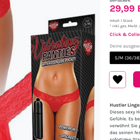
UVP 35,89 €
29,99
Inhalt
1
Stück
* inkl. ges. MwSt. 
Click & Colle
Deine ausgewä
S/M (36/38
Hustler Linge
Dieses sexy Hö
Gefühle. Es b
verwöhnt Sie g
das seinen fes
sofortigen Sta