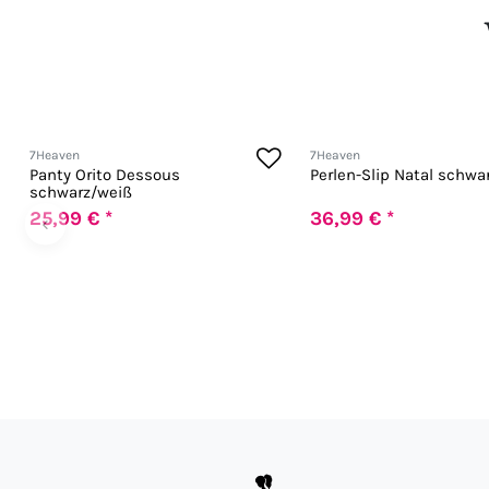
7Heaven
7Heaven
Panty Orito Dessous
Perlen-Slip Natal schwa
schwarz/weiß
25,99 € *
36,99 € *
‹