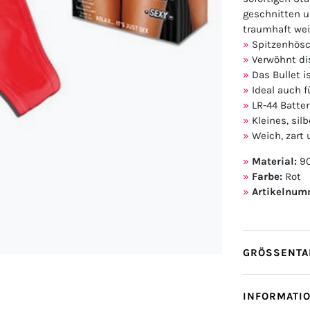
geschnitten un
traumhaft wei
Spitzenhösc
Verwöhnt di
Das Bullet i
Ideal auch 
LR-44 Batter
Kleines, si
Weich, zart
Material:
90
Farbe:
Rot
Artikelnum
GRÖSSENTAB
INFORMATI