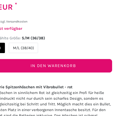
*
 EUR
zzgl.
Versandkosten
ct verfügbar
hlte Größe:
S/M (36/38)
)
M/L (38/40)
IN DEN WARENKORB
rie Spitzenhöschen mit Vibrobullet - rot
schen in sinnlichem Rot ist gleichzeitig ein Profi für heiße
eindruckt nicht nur durch sein scharfes Design, sondern es
leichzeitig bei Schritt und Tritt. Möglich macht dies ein Bullet,
ten Platz in einer verborgenen Innentasche besitzt. Für den
rt sind die Batterien inklusive. Das Höschen ist schmal