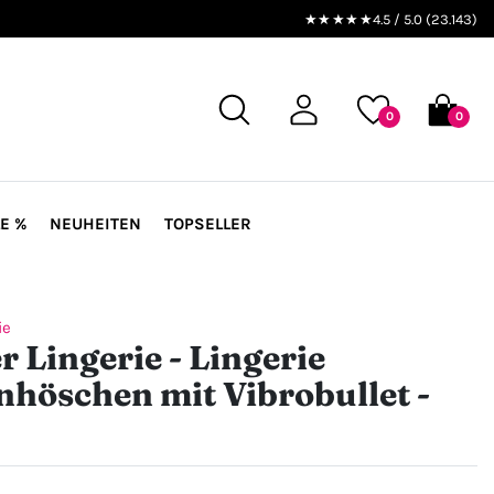
★★★★★
4.5 / 5.0 (23.143)
0
0
E %
NEUHEITEN
TOPSELLER
ie
r Lingerie - Lingerie
nhöschen mit Vibrobullet -