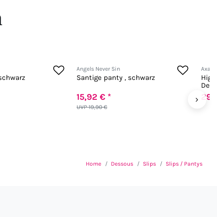
n
Angels Never Sin
Axam
 schwarz
Santige panty , schwarz
High
Deta
15,92 € *
29,
›
UVP 19,90 €
Home
Dessous
Slips
Slips / Pantys