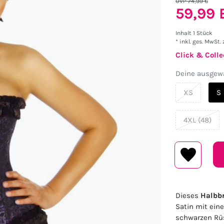
UVP 74,99 €
59,99
Inhalt
1
Stück
* inkl. ges. MwSt. 
Click & Colle
Deine ausgewä
XS
S
4XL (48)
Dieses
Halbbr
Satin mit eine
schwarzen Rüs