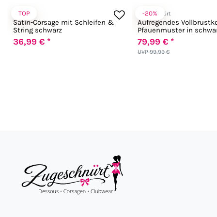
TOP
-20%
Chilirose
Zugeschnürt
Satin-Corsage mit Schleifen &
Aufregendes Vollbrustko
String schwarz
Pfauenmuster in schwa
36,99 € *
79,99 € *
UVP 99,99 €