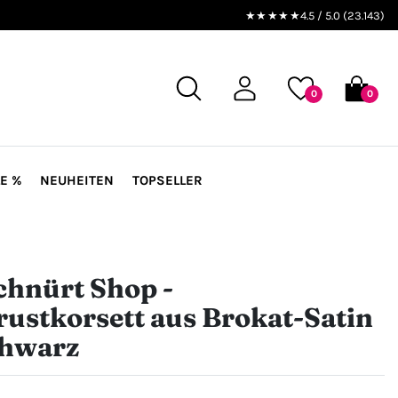
★★★★★
4.5 / 5.0 (23.143)
0
0
E %
NEUHEITEN
TOPSELLER
chnürt Shop -
ustkorsett aus Brokat-Satin
chwarz