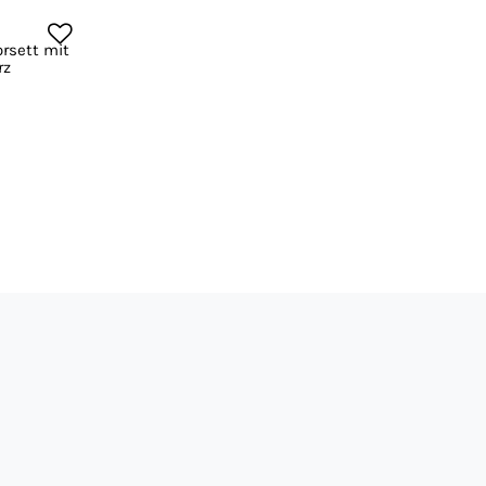
rsett mit
rz