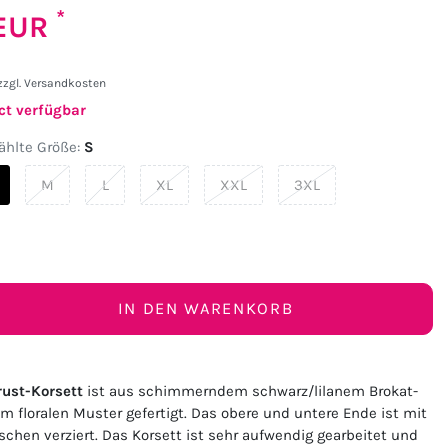
*
 EUR
zzgl.
Versandkosten
ct verfügbar
hlte Größe:
S
M
L
XL
XXL
3XL
IN DEN WARENKORB
ust-Korsett
ist aus schimmerndem schwarz/lilanem Brokat-
m floralen Muster gefertigt. Das obere und untere Ende ist mit
chen verziert. Das Korsett ist sehr aufwendig gearbeitet und