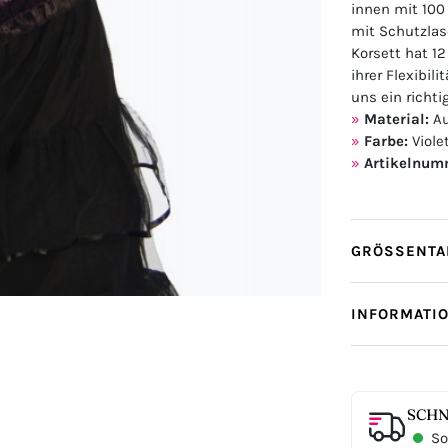
innen mit 100
mit Schutzlas
Korsett hat 12
ihrer Flexibil
uns ein richti
Material:
Au
Farbe:
Viole
Artikelnum
GRÖSSENTAB
INFORMATI
SCHN
Sof