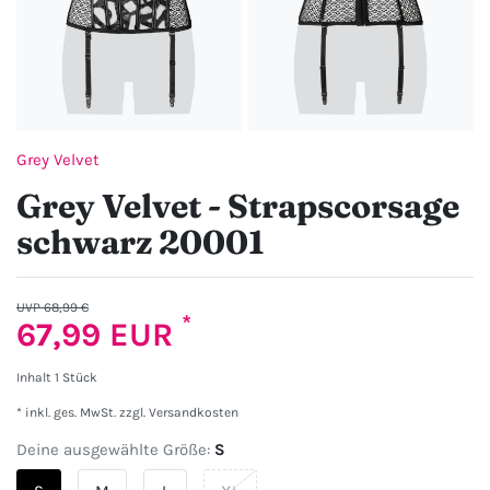
Grey Velvet
Grey Velvet - Strapscorsage
schwarz 20001
UVP 68,99 €
*
67,99 EUR
Inhalt
1
Stück
* inkl. ges. MwSt. zzgl.
Versandkosten
Deine ausgewählte Größe:
S