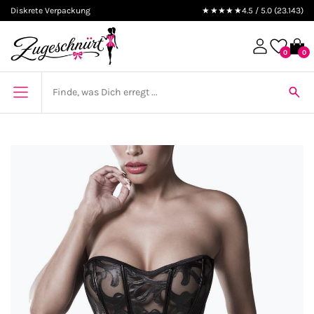
Diskrete Verpackung
★★★★★
4.5 / 5.0 (23.143)
0
0