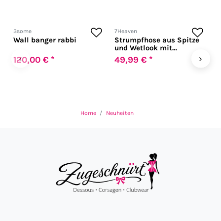
3some
7Heaven
7
Wall banger rabbi
Strumpfhose aus Spitze
W
und Wetlook mit
C
Schnürung
R
‹
›
120,00 € *
49,99 € *
5
Home
Neuheiten