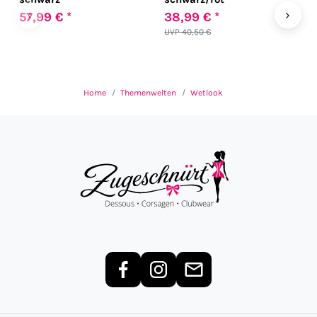
‹
›
57,99 € *
38,99 € *
4
UVP 40,50 €
Home
Themenwelten
Wetlook