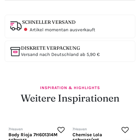
SCHNELLER VERSAND
Artikel momentan ausverkauft
DISKRETE VERPACKUNG
Versand nach Deutschland ab 5,90 €
INSPIRATION & HIGHLIGHTS
Weitere Inspirationen
7Heaven
7Heaven
7
Body Rioja 7H601314M
Chemise Lola
G
schwarz
schwarz/rot