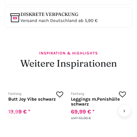
DISKRETE VERPACKUNG
Versand nach Deutschland ab 5,90 €
INSPIRATION & HIGHLIGHTS
Weitere Inspirationen
Fantasy
Fantasy
F
Butt Joy Vibe schwarz
Leggings m.Penishülle
P
schwarz
‹
›
19,99 € *
69,99 € *
2
UVP 72,90 €
U