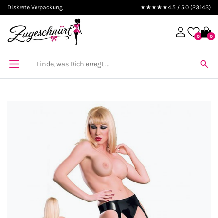
Diskrete Verpackung
★★★★★
4.5 / 5.0 (23.143)
0
0