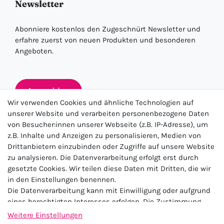
Newsletter
Abonniere kostenlos den Zugeschnürt Newsletter und
erfahre zuerst von neuen Produkten und besonderen
Angeboten.
Anmelden
Wir verwenden Cookies und ähnliche Technologien auf
unserer Website und verarbeiten personenbezogene Daten
von Besucher:innen unserer Webseite (z.B. IP-Adresse), um
★★★★★
z.B. Inhalte und Anzeigen zu personalisieren, Medien von
Drittanbietern einzubinden oder Zugriffe auf unsere Website
4.5 / 5.0 (23.143)
zu analysieren. Die Datenverarbeitung erfolgt erst durch
gesetzte Cookies. Wir teilen diese Daten mit Dritten, die wir
in den Einstellungen benennen.
Die Datenverarbeitung kann mit Einwilligung oder aufgrund
eines berechtigten Interesses erfolgen. Die Zustimmung
kann erteilt oder abgelehnt werden. Es besteht das Recht,
Weitere Einstellungen
nicht einzuwilligen und die Einwilligung zu einem späteren