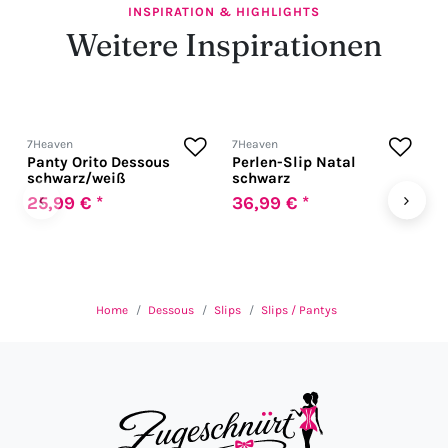
INSPIRATION & HIGHLIGHTS
Weitere Inspirationen
7Heaven
7Heaven
A
Panty Orito Dessous
Perlen-Slip Natal
A
schwarz/weiß
schwarz
‹
›
25,99 € *
36,99 € *
2
U
Home
Dessous
Slips
Slips / Pantys