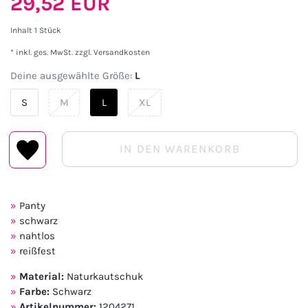
29,52 EUR
Inhalt
1
Stück
* inkl. ges. MwSt. zzgl.
Versandkosten
Deine ausgewählte Größe:
L
S
M
L
XL
IN DEN WARENKORB
Panty
schwarz
nahtlos
reißfest
Material:
Naturkautschuk
Farbe:
Schwarz
Artikelnummer:
1204271