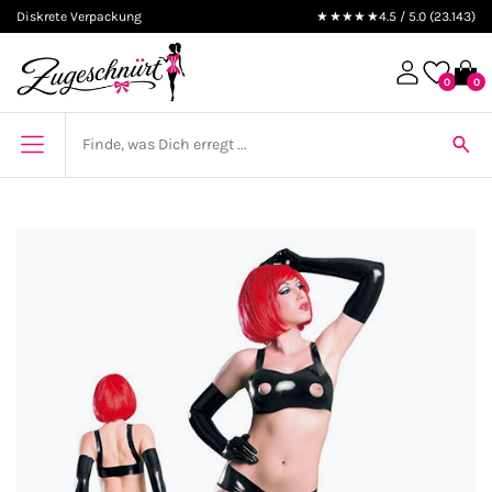
Diskrete Verpackung
★★★★★
4.5 / 5.0 (23.143)
0
0