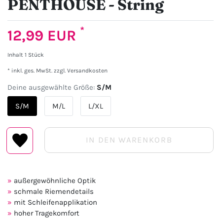
PENTHOUSE - String
*
12,99 EUR
Inhalt
1
Stück
* inkl. ges. MwSt. zzgl.
Versandkosten
Deine ausgewählte Größe:
S/M
S/M
M/L
L/XL
IN DEN WARENKORB
außergewöhnliche Optik
schmale Riemendetails
mit Schleifenapplikation
hoher Tragekomfort