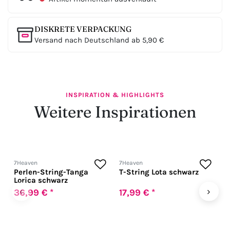
DISKRETE VERPACKUNG
Versand nach Deutschland ab 5,90 €
INSPIRATION & HIGHLIGHTS
Weitere Inspirationen
7Heaven
7Heaven
7
Perlen-String-Tanga
T-String Lota schwarz
T
Lorica schwarz
‹
›
36,99 € *
17,99 € *
1