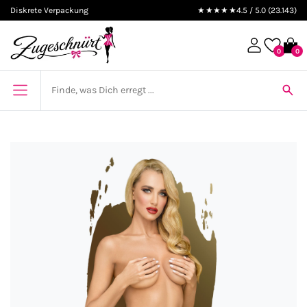
Diskrete Verpackung
★★★★★
4.5 / 5.0 (23.143)
0
0