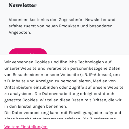
Newsletter
Abonniere kostenlos den Zugeschnürt Newsletter und
erfahre zuerst von neuen Produkten und besonderen
Angeboten.
Anmelden
Wir verwenden Cookies und ähnliche Technologien auf
unserer Website und verarbeiten personenbezogene Daten
von Besucher:innen unserer Webseite (z.B. IP-Adresse), um
★★★★★
z.B. Inhalte und Anzeigen zu personalisieren, Medien von
Drittanbietern einzubinden oder Zugriffe auf unsere Website
4.5 / 5.0 (23.143)
zu analysieren. Die Datenverarbeitung erfolgt erst durch
gesetzte Cookies. Wir teilen diese Daten mit Dritten, die wir
in den Einstellungen benennen.
Die Datenverarbeitung kann mit Einwilligung oder aufgrund
eines berechtigten Interesses erfolgen. Die Zustimmung
kann erteilt oder abgelehnt werden. Es besteht das Recht,
Weitere Einstellungen