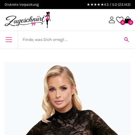
Diskrete Verpackung
★★★★★
4.5 / 5.0 (23.143)
0
0