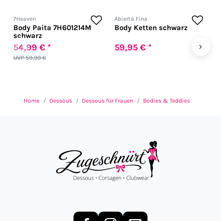
7Heaven
Abierta Fina
A
Body Paita 7H601214M
Body Ketten schwarz
B
schwarz
‹
›
54,99 € *
59,95 € *
3
UVP 59,99 €
Home
Dessous
Dessous für Frauen
Bodies & Teddies