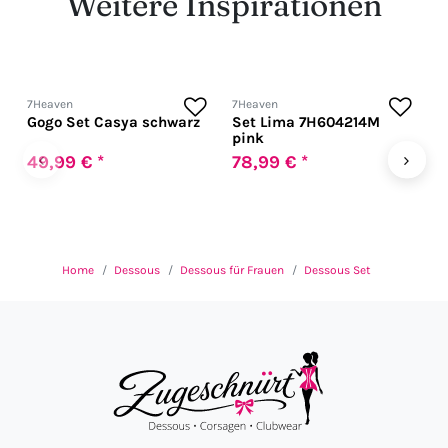
Weitere Inspirationen
7Heaven
7Heaven
A
Gogo Set Casya schwarz
Set Lima 7H604214M
H
pink
‹
›
49,99 € *
78,99 € *
5
Home
Dessous
Dessous für Frauen
Dessous Set