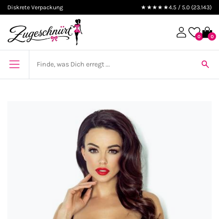
Diskrete Verpackung
★★★★★
4.5 / 5.0 (23.143)
0
0