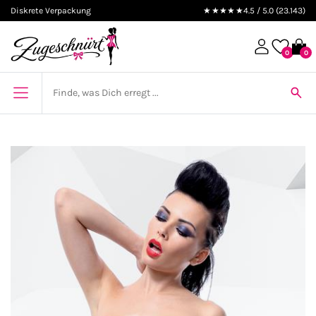
Diskrete Verpackung
★★★★★
4.5 / 5.0 (23.143)
0
0