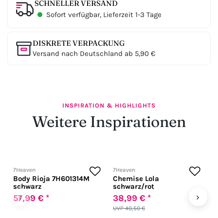
SCHNELLER VERSAND
Sofort verfügbar, Lieferzeit 1-3 Tage
DISKRETE VERPACKUNG
Versand nach Deutschland ab 5,90 €
INSPIRATION & HIGHLIGHTS
Weitere Inspirationen
7Heaven
7Heaven
7
Body Rioja 7H601314M
Chemise Lola
G
schwarz
schwarz/rot
‹
›
57,99 € *
38,99 € *
4
UVP 40,50 €