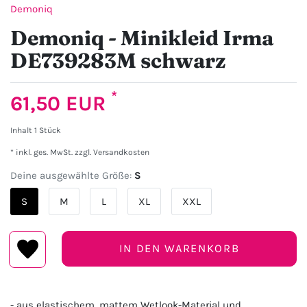
Demoniq
Demoniq - Minikleid Irma
DE739283M schwarz
*
61,50 EUR
Inhalt
1
Stück
* inkl. ges. MwSt. zzgl.
Versandkosten
Deine ausgewählte Größe:
S
S
M
L
XL
XXL
IN DEN WARENKORB
- aus elastischem, mattem Wetlook-Material und