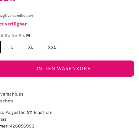
zzgl.
Versandkosten
ct verfügbar
hlte Größe:
M
L
XL
XXL
IN DEN WARENKORB
verschluss
aschen
% Polyester, 5% Elasthan
arz
mer:
426056993