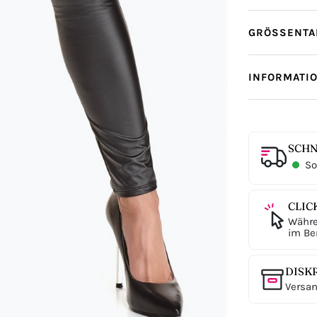
GRÖSSENTAB
INFORMATI
SCHN
Sof
CLIC
Währe
im Ber
DISK
Versan