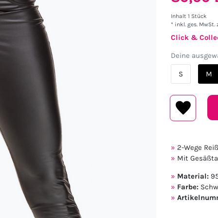
Inhalt
1
Stück
* inkl. ges. MwSt. 
Click & Colle
Deine ausgewä
S
M
2-Wege Reiß
Mit Gesäßt
Material:
95
Farbe:
Schw
Artikelnum