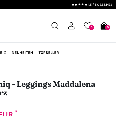
★★★★★
4.5 / 5.0 (23.143)
0
0
E %
NEUHEITEN
TOPSELLER
iq - Leggings Maddalena
rz
*
 EUR