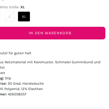
hlte Größe:
XL
L
XL
IN DEN WARENKORB
utel für guten halt
 aus Netzmaterial mit Karomuster. Schmaler Gummibund und
tel.
arz
ng:
Slip
ise:
30 Grad, Handwäsche
% Polyamid, 12% Elasthan
mer:
426058357