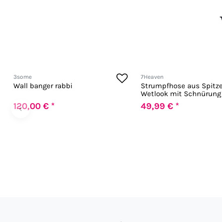
3some
7Heaven
Wall banger rabbi
Strumpfhose aus Spitz
Wetlook mit Schnürung
120,00 € *
49,99 € *
‹