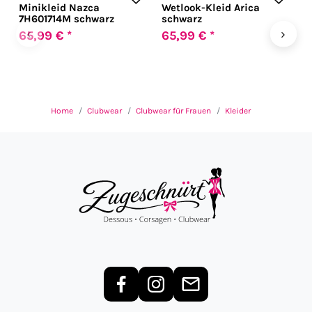
Minikleid Nazca
Wetlook-Kleid Arica
W
7H601714M schwarz
schwarz
s
‹
›
65,99 € *
65,99 € *
5
Home
Clubwear
Clubwear für Frauen
Kleider