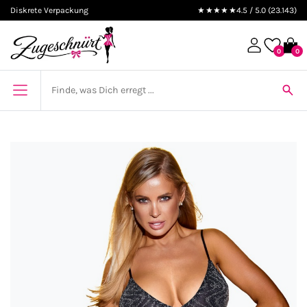
Diskrete Verpackung
★★★★★
4.5 / 5.0 (23.143)
0
0