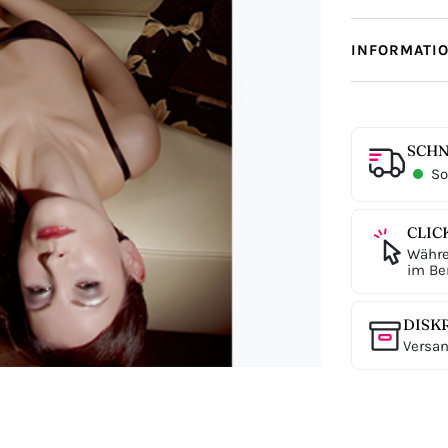
INFORMATI
SCHN
Sof
CLIC
Währe
im Ber
DISK
Versan