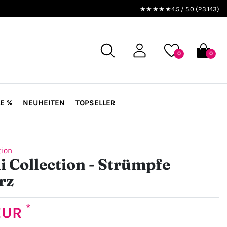
★★★★★
4.5 / 5.0 (23.143)
0
0
E %
NEUHEITEN
TOPSELLER
tion
li Collection - Strümpfe
rz
*
 EUR