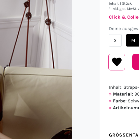
Inhalt
1
Stück
* inkl. ges. MwSt. 
Click & Colle
Deine ausgewä
S
M
Inhalt: Strap
Material:
90
Farbe:
Schw
Artikelnum
GRÖSSENTAB