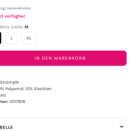
zzgl.
Versandkosten
ct verfügbar
hlte Größe:
M
L
XL
IN DEN WARENKORB
s-Strümpfe
% Polyamid, 10% Elasthan
arz
mer:
1207976
ELLE