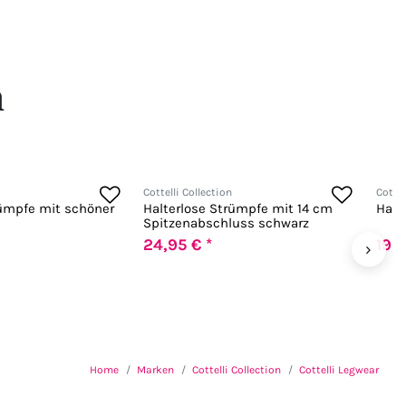
n
Cottelli Collection
Cottel
rümpfe mit schöner
Halterlose Strümpfe mit 14 cm
Halt
Spitzenabschluss schwarz
24,95 € *
19,9
›
Home
Marken
Cottelli Collection
Cottelli Legwear