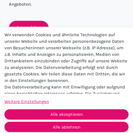
Angeboten.
Anmelden
Wir verwenden Cookies und ähnliche Technologien auf
unserer Website und verarbeiten personenbezogene Daten
von Besucher:innen unserer Webseite (z.B. IP-Adresse), um
★★★★★
z.B. Inhalte und Anzeigen zu personalisieren, Medien von
Drittanbietern einzubinden oder Zugriffe auf unsere Website
4.5 / 5.0 (23.143)
zu analysieren. Die Datenverarbeitung erfolgt erst durch
gesetzte Cookies. Wir teilen diese Daten mit Dritten, die wir
in den Einstellungen benennen.
Die Datenverarbeitung kann mit Einwilligung oder aufgrund
eines berechtigten Interesses erfolgen. Die Zustimmung
kann erteilt oder abgelehnt werden. Es besteht das Recht,
Weitere Einstellungen
nicht einzuwilligen und die Einwilligung zu einem späteren
Impressum
Daten­schutz­erklärung
AGB
Zeitpunkt zu ändern oder zu widerrufen. Beachten Sie unser
Alle akzeptieren
Widerrufs­recht
Kontakt
Impressum
und weitere Hinweise zur Verwendung
personenbezogener Daten in unserer
Daten­schutz­erklärung
.
Alle ablehnen
Vertrag widerrufen