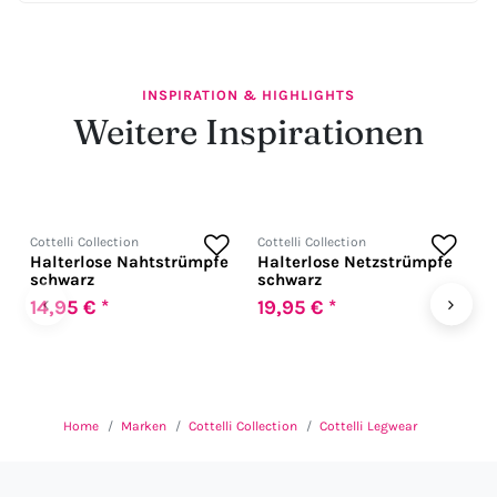
INSPIRATION & HIGHLIGHTS
Weitere Inspirationen
Cottelli Collection
Cottelli Collection
Co
Halterlose Nahtstrümpfe
Halterlose Netzstrümpfe
H
schwarz
schwarz
P
‹
›
14,95 € *
19,95 € *
1
Home
Marken
Cottelli Collection
Cottelli Legwear