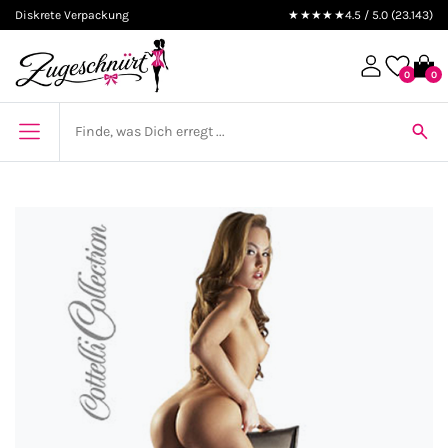
Diskrete Verpackung
★★★★★
4.5 / 5.0 (23.143)
0
0