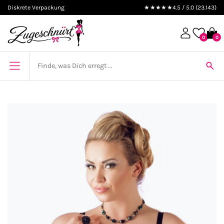
Diskrete Verpackung
★★★★★
4.5 / 5.0 (23.143)
0
0