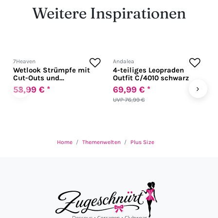
Weitere Inspirationen
7Heaven
Andalea
A
Wetlook Strümpfe mit
4-teiliges Leopraden
B
Cut-Outs und
Outfit C/4010 schwarz
Reißverschluss
‹
›
53,99 € *
69,99 € *
6
UVP 76,99 €
Home
Themenwelten
Plus Size