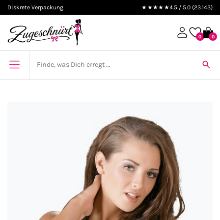
Diskrete Verpackung
★★★★★
4.5 / 5.0 (23.143)
0
0