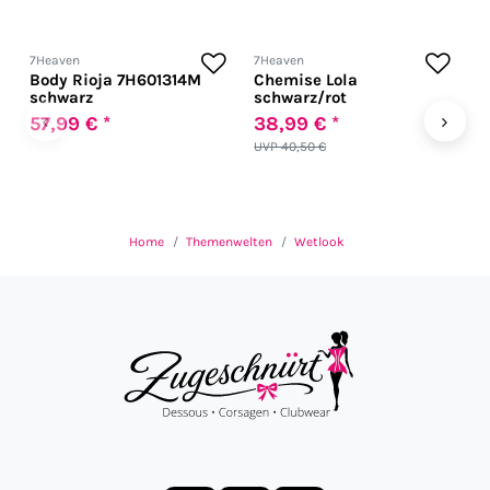
7Heaven
7Heaven
7
Body Rioja 7H601314M
Chemise Lola
G
schwarz
schwarz/rot
‹
›
57,99 € *
38,99 € *
4
UVP 40,50 €
Home
Themenwelten
Wetlook