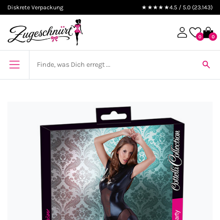
Diskrete Verpackung
★★★★★
4.5 / 5.0 (23.143)
0
0