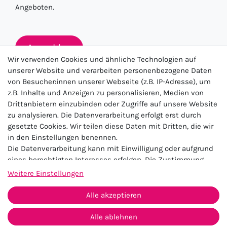
Angeboten.
Anmelden
Wir verwenden Cookies und ähnliche Technologien auf
unserer Website und verarbeiten personenbezogene Daten
von Besucher:innen unserer Webseite (z.B. IP-Adresse), um
★★★★★
z.B. Inhalte und Anzeigen zu personalisieren, Medien von
Drittanbietern einzubinden oder Zugriffe auf unsere Website
4.5 / 5.0 (23.143)
zu analysieren. Die Datenverarbeitung erfolgt erst durch
gesetzte Cookies. Wir teilen diese Daten mit Dritten, die wir
in den Einstellungen benennen.
Die Datenverarbeitung kann mit Einwilligung oder aufgrund
eines berechtigten Interesses erfolgen. Die Zustimmung
kann erteilt oder abgelehnt werden. Es besteht das Recht,
Weitere Einstellungen
nicht einzuwilligen und die Einwilligung zu einem späteren
Impressum
Daten­schutz­erklärung
AGB
Zeitpunkt zu ändern oder zu widerrufen. Beachten Sie unser
Alle akzeptieren
Widerrufs­recht
Kontakt
Impressum
und weitere Hinweise zur Verwendung
personenbezogener Daten in unserer
Daten­schutz­erklärung
.
Alle ablehnen
Vertrag widerrufen