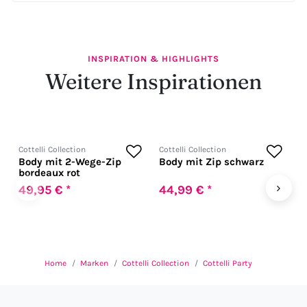
INSPIRATION & HIGHLIGHTS
Weitere Inspirationen
Cottelli Collection
Cottelli Collection
Co
Body mit 2-Wege-Zip
Body mit Zip schwarz
B
bordeaux rot
‹
›
49,95 € *
44,99 € *
3
U
Home
Marken
Cottelli Collection
Cottelli Party