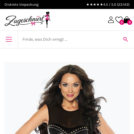
Diskrete Verpackung
★★★★★
4.5 / 5.0 (23.143)
0
0