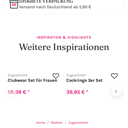
DISKRETE VERPACKUNG
Versand nach Deutschland ab 5,90 €
INSPIRATION & HIGHLIGHTS
Weitere Inspirationen
Zugeschnürt
Zugeschnürt
Z
Clubwear Set für Frauen
Cockringe 3er Set
H
f
U
‹
›
59,99 € *
39,95 € *
1
Home
Marken
Zugeschnürt