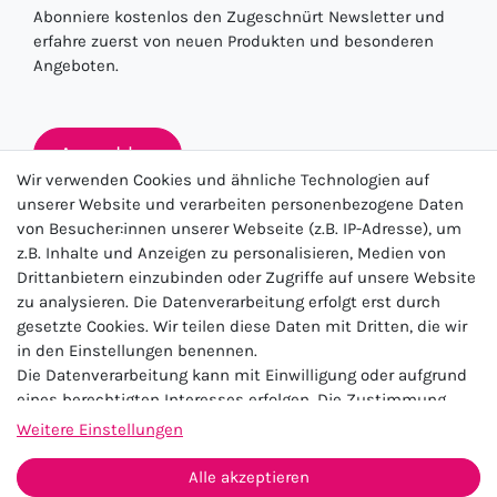
Abonniere kostenlos den Zugeschnürt Newsletter und
erfahre zuerst von neuen Produkten und besonderen
Angeboten.
Anmelden
Wir verwenden Cookies und ähnliche Technologien auf
unserer Website und verarbeiten personenbezogene Daten
von Besucher:innen unserer Webseite (z.B. IP-Adresse), um
★★★★★
z.B. Inhalte und Anzeigen zu personalisieren, Medien von
Drittanbietern einzubinden oder Zugriffe auf unsere Website
4.5 / 5.0 (23.143)
zu analysieren. Die Datenverarbeitung erfolgt erst durch
gesetzte Cookies. Wir teilen diese Daten mit Dritten, die wir
in den Einstellungen benennen.
Die Datenverarbeitung kann mit Einwilligung oder aufgrund
eines berechtigten Interesses erfolgen. Die Zustimmung
kann erteilt oder abgelehnt werden. Es besteht das Recht,
Weitere Einstellungen
nicht einzuwilligen und die Einwilligung zu einem späteren
Impressum
Daten­schutz­erklärung
AGB
Zeitpunkt zu ändern oder zu widerrufen. Beachten Sie unser
Alle akzeptieren
Widerrufs­recht
Kontakt
Impressum
und weitere Hinweise zur Verwendung