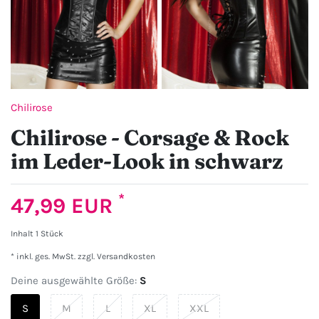
Chilirose
Chilirose - Corsage & Rock
im Leder-Look in schwarz
*
47,99 EUR
Inhalt
1
Stück
* inkl. ges. MwSt. zzgl.
Versandkosten
Deine ausgewählte Größe:
S
S
M
L
XL
XXL