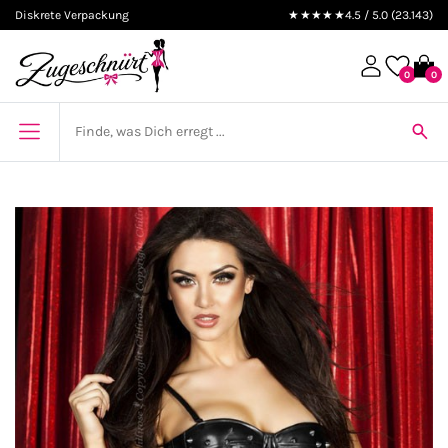
Diskrete Verpackung
★★★★★
4.5 / 5.0 (23.143)
0
0