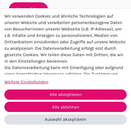
Anmelden
Wir verwenden Cookies und ähnliche Technologien auf
unserer Website und verarbeiten personenbezogene Daten
von Besucher:innen unserer Webseite (z.B. IP-Adresse), um
★★★★★
z.B. Inhalte und Anzeigen zu personalisieren, Medien von
Drittanbietern einzubinden oder Zugriffe auf unsere Website
4.5 / 5.0 (23.143)
zu analysieren. Die Datenverarbeitung erfolgt erst durch
gesetzte Cookies. Wir teilen diese Daten mit Dritten, die wir
in den Einstellungen benennen.
Die Datenverarbeitung kann mit Einwilligung oder aufgrund
eines berechtigten Interesses erfolgen. Die Zustimmung
kann erteilt oder abgelehnt werden. Es besteht das Recht,
Weitere Einstellungen
nicht einzuwilligen und die Einwilligung zu einem späteren
Impressum
Daten­schutz­erklärung
AGB
Zeitpunkt zu ändern oder zu widerrufen. Beachten Sie unser
Alle akzeptieren
Widerrufs­recht
Kontakt
Impressum
und weitere Hinweise zur Verwendung
personenbezogener Daten in unserer
Daten­schutz­erklärung
.
Alle ablehnen
Vertrag widerrufen
Auswahl akzeptieren
© 2026 Zugeschnürt Shop
*Alle Preise inkl. MwSt. und ggf. zzgl. Versandkosten