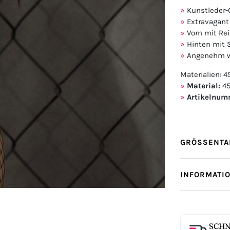
Kunstleder-
Extravagant
Vorn mit Re
Hinten mit
Angenehm we
Materialien: 4
Material:
45
Artikelnum
GRÖSSENTAB
INFORMATI
SCHN