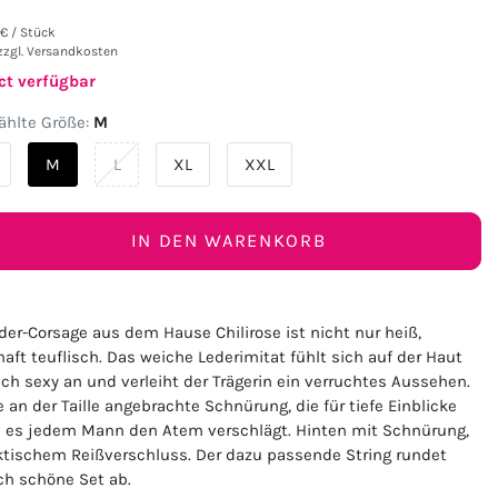
€ / Stück
zzgl.
Versandkosten
ct verfügbar
hlte Größe:
M
M
L
XL
XXL
IN DEN WARENKORB
der-Corsage aus dem Hause Chilirose ist nicht nur heiß,
aft teuflisch. Das weiche Lederimitat fühlt sich auf der Haut
ach sexy an und verleiht der Trägerin ein verruchtes Aussehen.
e an der Taille angebrachte Schnürung, die für tiefe Einblicke
m es jedem Mann den Atem verschlägt. Hinten mit Schnürung,
ktischem Reißverschluss. Der dazu passende String rundet
sch schöne Set ab.