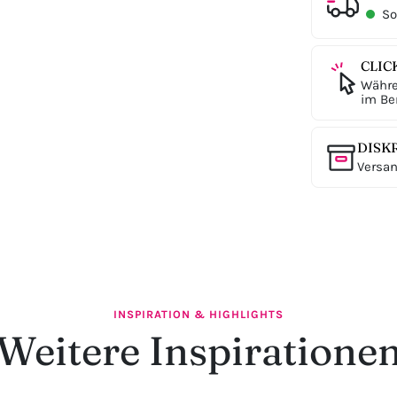
Sof
CLIC
Währe
im Ber
DISK
Versan
INSPIRATION & HIGHLIGHTS
Weitere Inspiratione