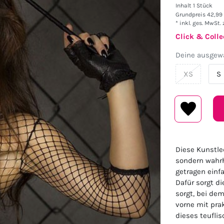
Inhalt
1
Stück
Grundpreis
42,99 
* inkl. ges. MwSt. 
Click & Colle
Deine ausgewä
XS
S
Diese Kunstle
sondern wahrh
getragen einf
Dafür sorgt di
sorgt, bei de
vorne mit pra
dieses teufli