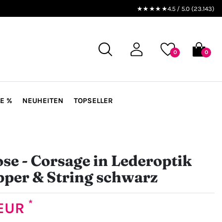
★★★★★
4.5 / 5.0 (23.143)
0
0
E %
NEUHEITEN
TOPSELLER
ose - Corsage in Lederoptik
pper & String schwarz
*
 EUR