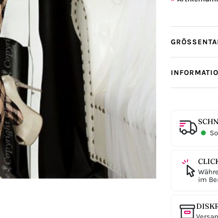
GRÖSSENTAB
INFORMATI
SCHN
Sof
CLIC
Währe
im Ber
DISK
Versan