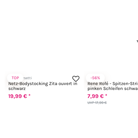
TOP
-56%
LivCo Corsetti
René Rofé
Netz-Bodystocking Zita ouvert in
René Rofé - Spitzen-Str
schwarz
pinken Schleifen schwa
19,99 € *
7,99 € *
UVP 17,99 €