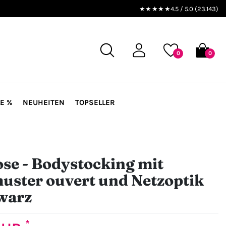
★★★★★
4.5 / 5.0 (23.143)
0
0
E %
NEUHEITEN
TOPSELLER
ose - Bodystocking mit
ster ouvert und Netzoptik
warz
*