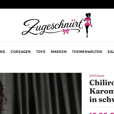
ONS
CORSAGEN
TOYS
MARKEN
THEMENWELTEN
SAL
Chilirose
Chilir
Karomu
in sch