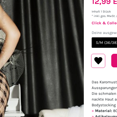
12,99
Inhalt
1
Stück
* inkl. ges. MwSt. 
Click & Colle
Deine ausgewä
S/M (36/38
Das Karomuste
Aussparungen 
Die schmalen S
nackte Haut a
Bodystocking 
Material:
80
Artikelnum