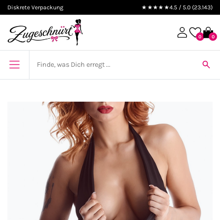
Diskrete Verpackung
★★★★★
4.5 / 5.0 (23.143)
0
0