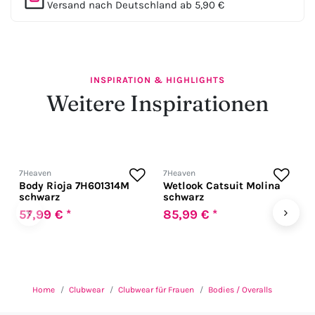
Versand nach Deutschland ab 5,90 €
INSPIRATION & HIGHLIGHTS
Weitere Inspirationen
7Heaven
7Heaven
7
Body Rioja 7H601314M
Wetlook Catsuit Molina
W
schwarz
schwarz
P
‹
›
57,99 € *
85,99 € *
8
Home
Clubwear
Clubwear für Frauen
Bodies / Overalls