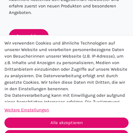
erfahre zuerst von neuen Produkten und besonderen
Angeboten.
Anmelden
Wir verwenden Cookies und ähnliche Technologien auf
unserer Website und verarbeiten personenbezogene Daten
von Besucher:innen unserer Webseite (z.B. IP-Adresse), um
★★★★★
z.B. Inhalte und Anzeigen zu personalisieren, Medien von
Drittanbietern einzubinden oder Zugriffe auf unsere Website
4.5 / 5.0 (23.143)
zu analysieren. Die Datenverarbeitung erfolgt erst durch
gesetzte Cookies. Wir teilen diese Daten mit Dritten, die wir
in den Einstellungen benennen.
Die Datenverarbeitung kann mit Einwilligung oder aufgrund
eines berechtigten Interesses erfolgen. Die Zustimmung
kann erteilt oder abgelehnt werden. Es besteht das Recht,
Weitere Einstellungen
nicht einzuwilligen und die Einwilligung zu einem späteren
Impressum
Daten­schutz­erklärung
AGB
Zeitpunkt zu ändern oder zu widerrufen. Beachten Sie unser
Alle akzeptieren
Widerrufs­recht
Kontakt
Impressum
und weitere Hinweise zur Verwendung