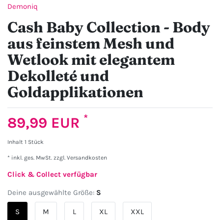
Demoniq
Cash Baby Collection - Body
aus feinstem Mesh und
Wetlook mit elegantem
Dekolleté und
Goldapplikationen
*
89,99 EUR
Inhalt
1
Stück
* inkl. ges. MwSt. zzgl.
Versandkosten
Click & Collect verfügbar
Deine ausgewählte Größe:
S
S
M
L
XL
XXL