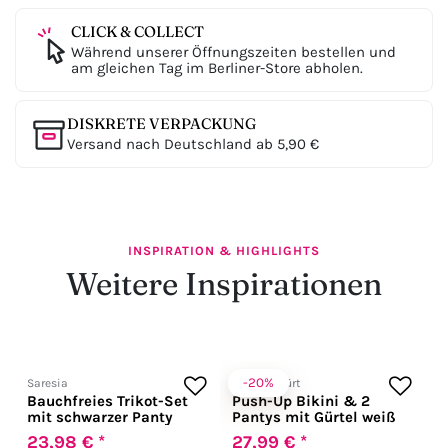
CLICK & COLLECT
Während unserer Öffnungszeiten bestellen und
am gleichen Tag im Berliner-Store abholen.
DISKRETE VERPACKUNG
Versand nach Deutschland ab 5,90 €
INSPIRATION & HIGHLIGHTS
Weitere Inspirationen
-20%
Saresia
Zugeschnürt
Bauchfreies Trikot-Set
Push-Up Bikini & 2
mit schwarzer Panty
Pantys mit Gürtel weiß
23,98 € *
27,99 € *