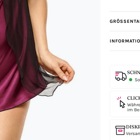
GRÖSSENTAB
INFORMATI
SCHN
Sof
CLIC
Währe
im Ber
DISK
Versan