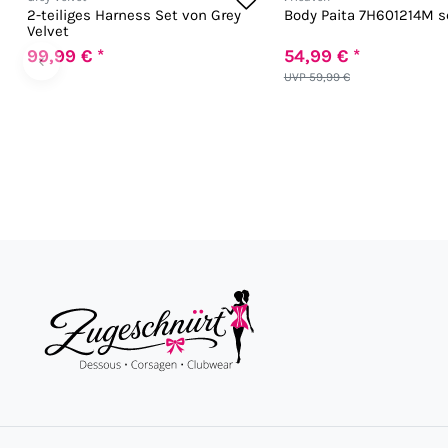
2-teiliges Harness Set von Grey
Body Paita 7H601214M 
Velvet
99,99 € *
54,99 € *
‹
UVP 59,99 €