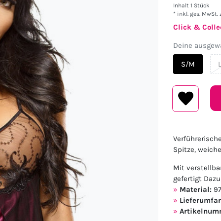
Inhalt
1
Stück
* inkl. ges. MwSt. 
Click & Colle
Deine ausgewä
S/M
Verführerisch
Spitze, weich
Mit verstellb
gefertigt Dazu
Material:
97
Lieferumfa
Artikelnum