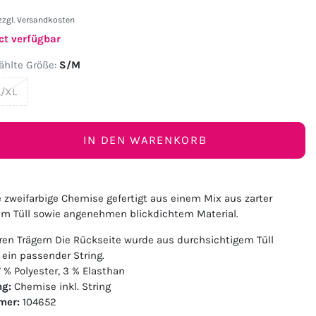
zzgl.
Versandkosten
ct verfügbar
hlte Größe:
S/M
L/XL
IN DEN WARENKORB
e zweifarbige Chemise gefertigt aus einem Mix aus zarter
em Tüll sowie angenehmen blickdichtem Material.
aren Trägern Die Rückseite wurde aus durchsichtigem Tüll
 ein passender String.
 % Polyester, 3 % Elasthan
ng:
Chemise inkl. String
mer:
104652