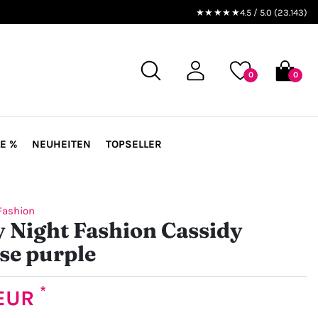
★★★★★
4.5 / 5.0 (23.143)
0
0
E %
NEUHEITEN
TOPSELLER
Fashion
 Night Fashion Cassidy
se purple
*
 EUR