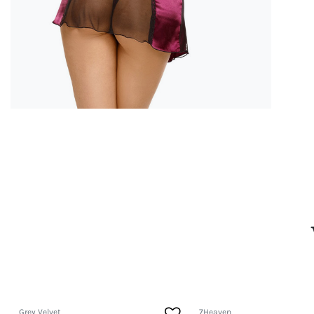
Grey Velvet
7Heaven