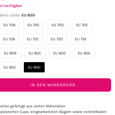
ct verfügbar
hlte Größe:
EU 85D
EU 70B
EU 70C
EU 70D
EU 70E
EU 75B
EU 75C
EU 75D
EU 75E
EU 80B
EU 80C
EU 80D
EU 80E
EU 85C
EU 85D
IN DEN WARENKORB
stier gefertigt aus zarten Materialien
epolsterten Cups, eingearbeiteten Bügeln sowie verstellbaren