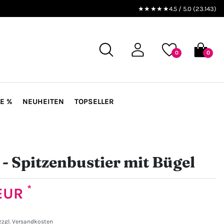
★★★★★
4.5 / 5.0 (23.143)
0
0
E %
NEUHEITEN
TOPSELLER
- Spitzenbustier mit Bügel
*
 EUR
zzgl.
Versandkosten