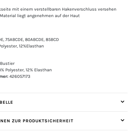
kseite mit einem verstellbaren Hakenverschluss versehen
Material liegt angenehmen auf der Haut
DE, 75ABCDE, 80ABCDE, 85BCD
Polyester, 12%Elasthan
 Bustier
% Polyester, 12% Elasthan
mer:
426057173
ELLE
ONEN ZUR PRODUKTSICHERHEIT