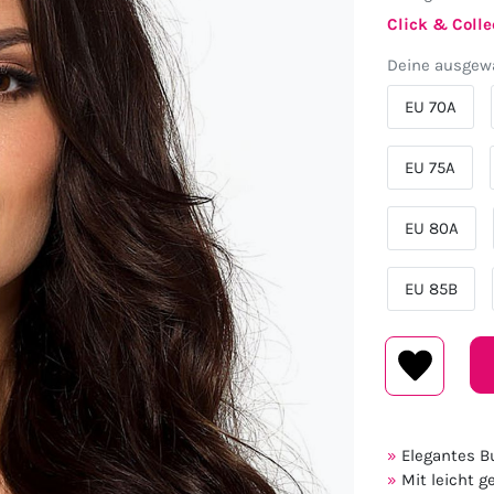
Click & Colle
Deine ausgewä
EU 70A
EU 75A
EU 80A
EU 85B
Elegantes Bu
Mit leicht g