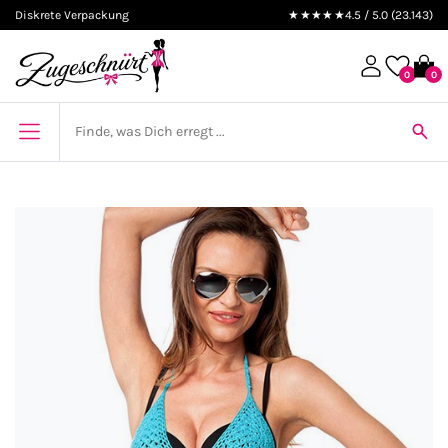
Diskrete Verpackung
★★★★★
4.5 / 5.0 (23.143)
0
0