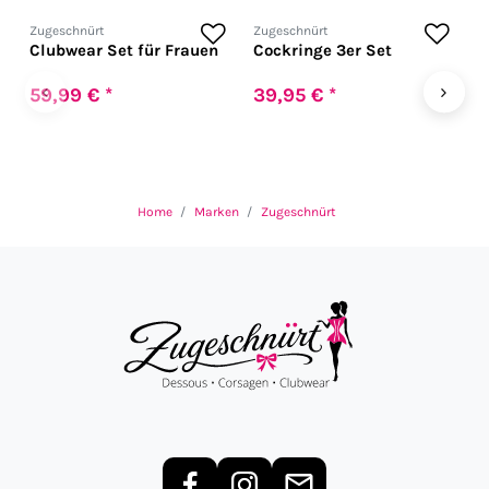
Zugeschnürt
Zugeschnürt
Z
Clubwear Set für Frauen
Cockringe 3er Set
H
f
U
‹
›
59,99 € *
39,95 € *
1
Home
Marken
Zugeschnürt