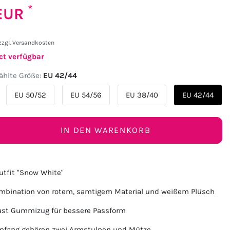
*
 EUR
zzgl.
Versandkosten
ct verfügbar
hlte Größe:
EU 42/44
EU 50/52
EU 54/56
EU 38/40
EU 42/44
IN DEN WARENKORB
utfit "Snow White"
ombination von rotem, samtigem Material und weißem Plüsch
rust Gummizug für bessere Passform
umfang gehören zwei Armstulpen und Mütze