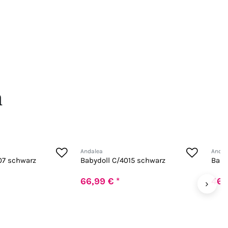
n
Andalea
Andal
07 schwarz
Babydoll C/4015 schwarz
Baby
66,99 € *
46,
›