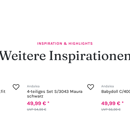
INSPIRATION & HIGHLIGHTS
Weitere Inspiratione
Andalea
Andalea
fit
4-teiliges Set S/3043 Maura
Babydoll C/40
schwarz
49,99 € *
49,99 € *
UVP 54,99 €
UVP 56,99 €