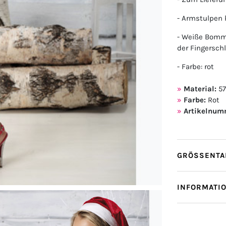
- Armstulpen
- Weiße Bomme
der Fingersch
- Farbe: rot
Material:
57
Farbe:
Rot
Artikelnum
GRÖSSENTAB
INFORMATI