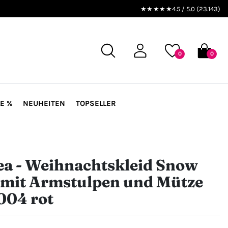
★★★★★
4.5 / 5.0 (23.143)
0
0
E %
NEUHEITEN
TOPSELLER
ea - Weihnachtskleid Snow
 mit Armstulpen und Mütze
004 rot