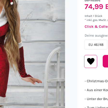
UVP 79,99 €
74,99
Inhalt
1
Stück
* inkl. ges. MwSt. 
Click & Colle
Deine ausgewä
EU 46/48
- Christmas-O
- Aus einer K
- Unter der B
- Zum Liefer