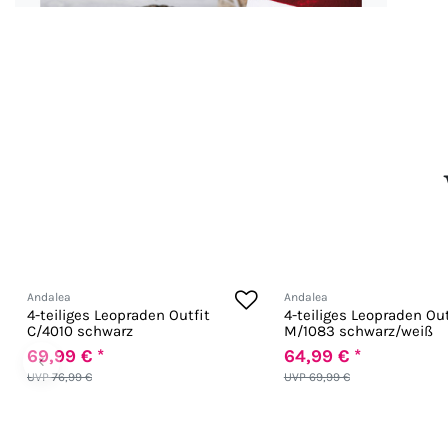
Andalea
Andalea
4-teiliges Leopraden Outfit
4-teiliges Leopraden Out
C/4010 schwarz
M/1083 schwarz/weiß
69,99 € *
64,99 € *
‹
UVP 76,99 €
UVP 69,99 €