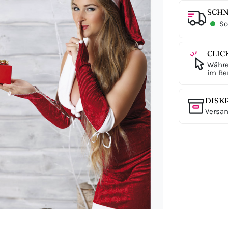
SCHN
Sof
CLIC
Währe
im Ber
DISK
Versan