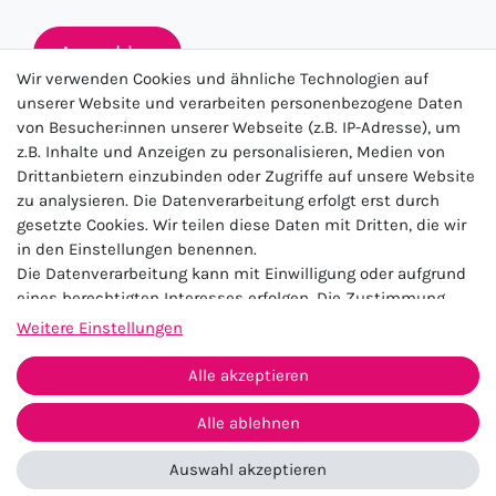
Anmelden
Wir verwenden Cookies und ähnliche Technologien auf
unserer Website und verarbeiten personenbezogene Daten
von Besucher:innen unserer Webseite (z.B. IP-Adresse), um
★★★★★
z.B. Inhalte und Anzeigen zu personalisieren, Medien von
Drittanbietern einzubinden oder Zugriffe auf unsere Website
4.5 / 5.0 (23.143)
zu analysieren. Die Datenverarbeitung erfolgt erst durch
gesetzte Cookies. Wir teilen diese Daten mit Dritten, die wir
in den Einstellungen benennen.
Die Datenverarbeitung kann mit Einwilligung oder aufgrund
eines berechtigten Interesses erfolgen. Die Zustimmung
kann erteilt oder abgelehnt werden. Es besteht das Recht,
Weitere Einstellungen
nicht einzuwilligen und die Einwilligung zu einem späteren
Impressum
Daten­schutz­erklärung
AGB
Zeitpunkt zu ändern oder zu widerrufen. Beachten Sie unser
Alle akzeptieren
Widerrufs­recht
Kontakt
Impressum
und weitere Hinweise zur Verwendung
personenbezogener Daten in unserer
Daten­schutz­erklärung
.
Alle ablehnen
Vertrag widerrufen
Auswahl akzeptieren
© 2026 Zugeschnürt Shop