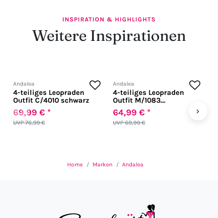
INSPIRATION & HIGHLIGHTS
Weitere Inspirationen
Andalea
Andalea
A
4-teiliges Leopraden
4-teiliges Leopraden
4
Outfit C/4010 schwarz
Outfit M/1083
M
schwarz/weiß
‹
›
69,99 € *
64,99 € *
4
UVP 76,99 €
UVP 69,99 €
U
Home
Marken
Andalea