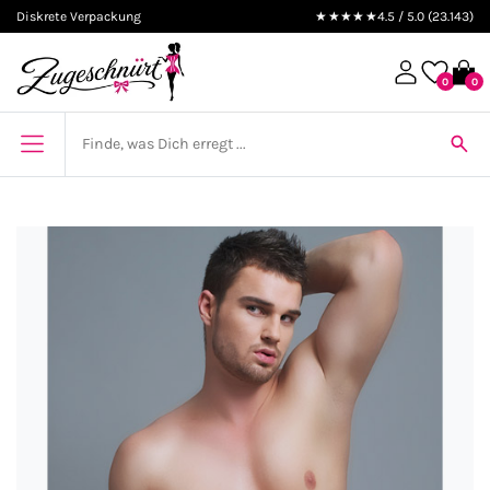
Diskrete Verpackung
★★★★★
4.5 / 5.0 (23.143)
0
0