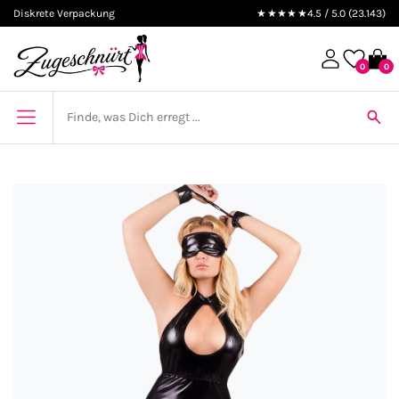
Diskrete Verpackung
★★★★★
4.5 / 5.0 (23.143)
0
0