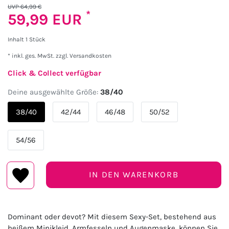
UVP 64,99 €
*
59,99 EUR
Inhalt
1
Stück
* inkl. ges. MwSt. zzgl.
Versandkosten
Click & Collect verfügbar
Deine ausgewählte Größe:
38/40
38/40
42/44
46/48
50/52
54/56
IN DEN WARENKORB
Dominant oder devot? Mit diesem Sexy-Set, bestehend aus
heißem Minikleid, Armfesseln und Augenmaske, können Sie