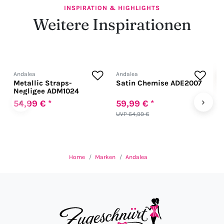
INSPIRATION & HIGHLIGHTS
Weitere Inspirationen
Andalea
Andalea
N
Metallic Straps-
Satin Chemise ADE2007
H
Negligee ADM1024
W
i
‹
›
54,99 € *
59,99 € *
7
UVP 64,99 €
Home
Marken
Andalea