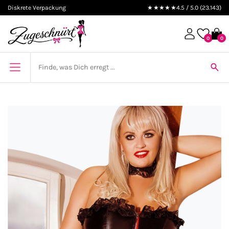
Diskrete Verpackung
★★★★★
4.5 / 5.0 (23.143)
0
0