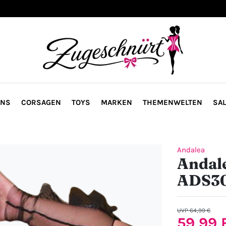
ONS
CORSAGEN
TOYS
MARKEN
THEMENWELTEN
SAL
Andalea
Andale
ADS3
UVP 64,99 €
59,99