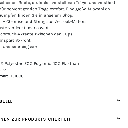
cheinen. Breite, stufenlos verstellbare Träger und verstärkte
für hervorragenden Tragekomfort. Eine große Auswahl an
trümpfen finden Sie in unserem Shop.
et – Chemise und String aus Wetlook-Material
üste verdeckt oder ouvert
Schmuck-Akzente zwischen den Cups
ransparent-Front
ich und schmiegsam
% Polyester, 20% Polyamid, 10% Elasthan
arz
mer:
1131006
ELLE
ONEN ZUR PRODUKTSICHERHEIT