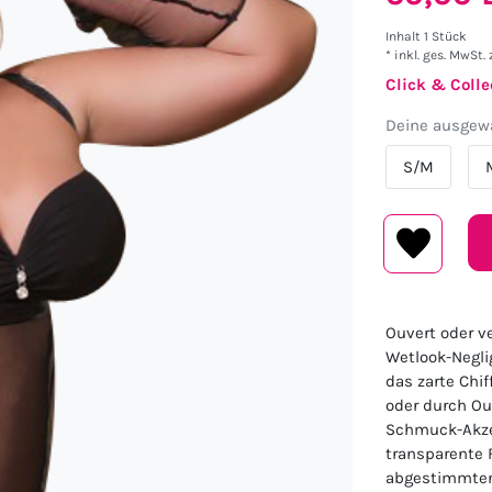
Inhalt
1
Stück
* inkl. ges. MwSt. 
Click & Colle
Deine ausgewä
S/M
Ouvert oder ve
Wetlook-Negli
das zarte Chi
oder durch Ou
Schmuck-Akzen
transparente F
abgestimmten