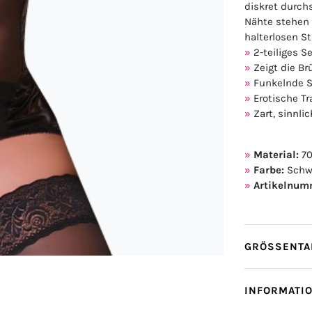
diskret durchs
Nähte stehen 
halterlosen S
2-teiliges S
Zeigt die Br
Funkelnde 
Erotische T
Zart, sinnl
Material:
70
Farbe:
Schw
Artikelnum
GRÖSSENTAB
INFORMATI