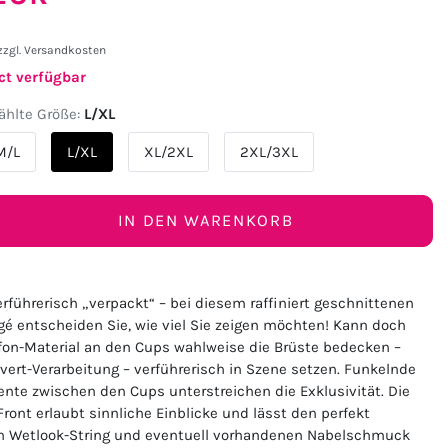
zzgl.
Versandkosten
ct verfügbar
hlte Größe:
L/XL
M/L
L/XL
XL/2XL
2XL/3XL
IN DEN WARENKORB
rführerisch „verpackt“ – bei diesem raffiniert geschnittenen
gé entscheiden Sie, wie viel Sie zeigen möchten! Kann doch
ffon-Material an den Cups wahlweise die Brüste bedecken –
vert-Verarbeitung – verführerisch in Szene setzen. Funkelnde
te zwischen den Cups unterstreichen die Exklusivität. Die
ront erlaubt sinnliche Einblicke und lässt den perfekt
 Wetlook-String und eventuell vorhandenen Nabelschmuck