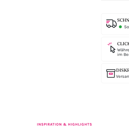
SCHN
Sof
CLIC
Währe
im Ber
DISK
Versan
INSPIRATION & HIGHLIGHTS