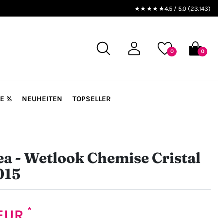
★★★★★
4.5 / 5.0 (23.143)
0
0
E %
NEUHEITEN
TOPSELLER
a - Wetlook Chemise Cristal
015
*
 EUR