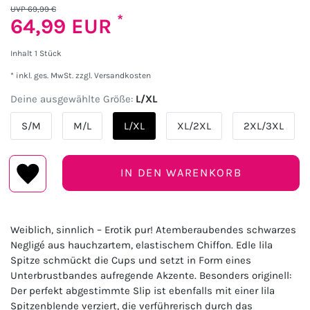
UVP 69,99 €
*
64,99 EUR
Inhalt
1
Stück
* inkl. ges. MwSt. zzgl.
Versandkosten
Deine ausgewählte Größe:
L/XL
S/M
M/L
L/XL
XL/2XL
2XL/3XL
IN DEN WARENKORB
Weiblich, sinnlich – Erotik pur! Atemberaubendes schwarzes
Negligé aus hauchzartem, elastischem Chiffon. Edle lila
Spitze schmückt die Cups und setzt in Form eines
Unterbrustbandes aufregende Akzente. Besonders originell:
Der perfekt abgestimmte Slip ist ebenfalls mit einer lila
Spitzenblende verziert, die verführerisch durch das