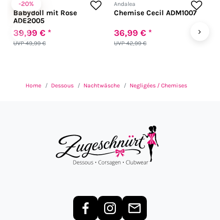
-20%
Andalea
Andalea
A
Babydoll mit Rose
Chemise Cecil ADM1007
L
ADE2005
‹
›
39,99 € *
36,99 € *
4
UVP 49,99 €
UVP 42,99 €
U
Home
Dessous
Nachtwäsche
Negligées / Chemises