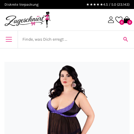
Diskrete Verpackung
★★★★★
4.5 / 5.0 (23.143)
0
0