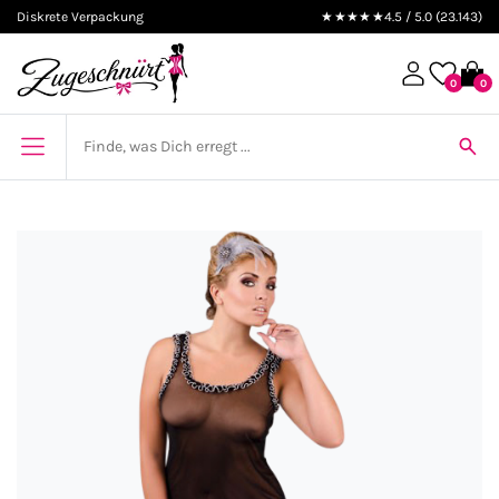
Diskrete Verpackung
★★★★★
4.5 / 5.0 (23.143)
0
0