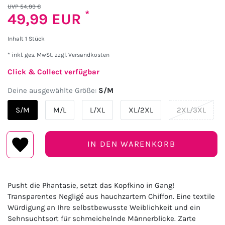
UVP 54,99 €
*
49,99 EUR
Inhalt
1
Stück
* inkl. ges. MwSt. zzgl.
Versandkosten
Click & Collect verfügbar
Deine ausgewählte Größe:
S/M
S/M
M/L
L/XL
XL/2XL
2XL/3XL
IN DEN WARENKORB
Pusht die Phantasie, setzt das Kopfkino in Gang!
Transparentes Negligé aus hauchzartem Chiffon. Eine textile
Würdigung an Ihre selbstbewusste Weiblichkeit und ein
Sehnsuchtsort für schmeichelnde Männerblicke. Zarte