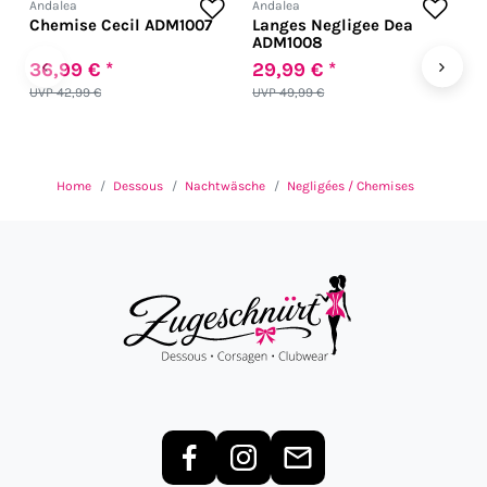
Andalea
Andalea
A
Chemise Cecil ADM1007
Langes Negligee Dea
W
ADM1008
A
‹
›
36,99 € *
29,99 € *
5
UVP 42,99 €
UVP 49,99 €
Home
Dessous
Nachtwäsche
Negligées / Chemises