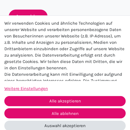
Anmelden
Wir verwenden Cookies und ähnliche Technologien auf
unserer Website und verarbeiten personenbezogene Daten
von Besucher:innen unserer Webseite (z.B. IP-Adresse), um
★★★★★
z.B. Inhalte und Anzeigen zu personalisieren, Medien von
Drittanbietern einzubinden oder Zugriffe auf unsere Website
4.5 / 5.0 (23.143)
zu analysieren. Die Datenverarbeitung erfolgt erst durch
gesetzte Cookies. Wir teilen diese Daten mit Dritten, die wir
in den Einstellungen benennen.
Die Datenverarbeitung kann mit Einwilligung oder aufgrund
eines berechtigten Interesses erfolgen. Die Zustimmung
kann erteilt oder abgelehnt werden. Es besteht das Recht,
Weitere Einstellungen
nicht einzuwilligen und die Einwilligung zu einem späteren
Impressum
Daten­schutz­erklärung
AGB
Zeitpunkt zu ändern oder zu widerrufen. Beachten Sie unser
Alle akzeptieren
Widerrufs­recht
Kontakt
Impressum
und weitere Hinweise zur Verwendung
personenbezogener Daten in unserer
Daten­schutz­erklärung
.
Alle ablehnen
Vertrag widerrufen
Auswahl akzeptieren
© 2026 Zugeschnürt Shop