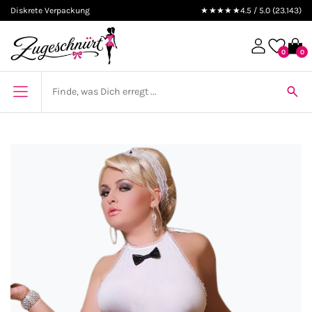
Diskrete Verpackung
★★★★★
4.5 / 5.0 (23.143)
0
0