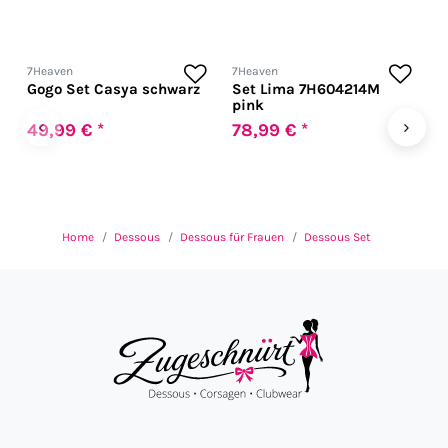
7Heaven
7Heaven
A
Gogo Set Casya schwarz
Set Lima 7H604214M
H
pink
‹
›
49,99 € *
78,99 € *
5
Home
Dessous
Dessous für Frauen
Dessous Set