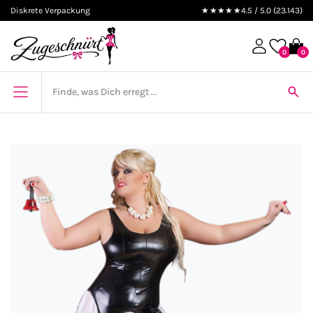
Diskrete Verpackung
★★★★★
4.5 / 5.0 (23.143)
0
0