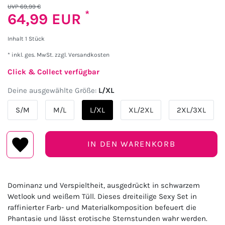
UVP 69,99 €
*
64,99 EUR
Inhalt
1
Stück
* inkl. ges. MwSt. zzgl.
Versandkosten
Click & Collect verfügbar
Deine ausgewählte Größe:
L/XL
S/M
M/L
L/XL
XL/2XL
2XL/3XL
IN DEN WARENKORB
Dominanz und Verspieltheit, ausgedrückt in schwarzem
Wetlook und weißem Tüll. Dieses dreiteilige Sexy Set in
raffinierter Farb- und Materialkomposition befeuert die
Phantasie und lässt erotische Sternstunden wahr werden.