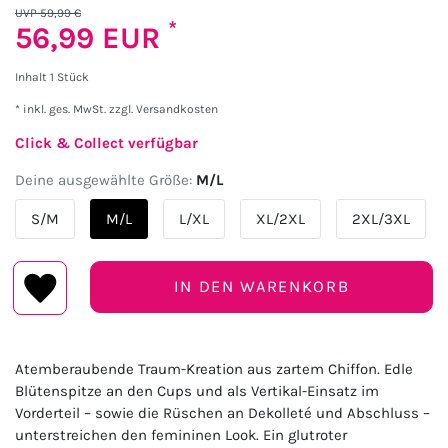
UVP 59,99 €
*
56,99 EUR
Inhalt
1
Stück
* inkl. ges. MwSt. zzgl.
Versandkosten
Click & Collect verfügbar
Deine ausgewählte Größe:
M/L
S/M
M/L
L/XL
XL/2XL
2XL/3XL
IN DEN WARENKORB
Atemberaubende Traum-Kreation aus zartem Chiffon. Edle
Blütenspitze an den Cups und als Vertikal-Einsatz im
Vorderteil – sowie die Rüschen an Dekolleté und Abschluss –
unterstreichen den femininen Look. Ein glutroter