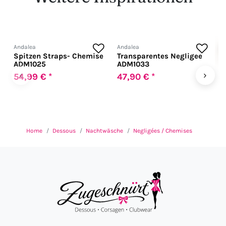
Andalea
Andalea
C
Spitzen Straps- Chemise
Transparentes Negligee
C
ADM1025
ADM1033
C
&
‹
›
54,99 € *
47,90 € *
2
Home
Dessous
Nachtwäsche
Negligées / Chemises