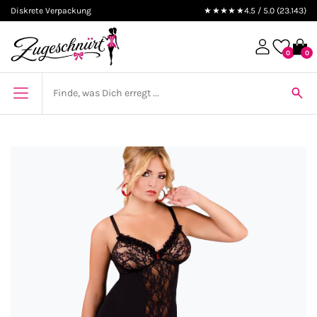
Diskrete Verpackung
★★★★★
4.5 / 5.0 (23.143)
0
0